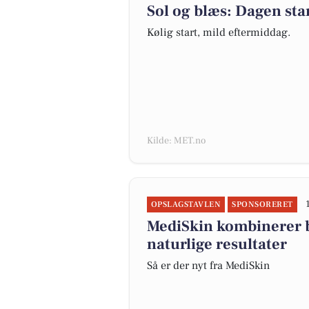
Sol og blæs: Dagen star
Kølig start, mild eftermiddag.
Kilde: MET.no
OPSLAGSTAVLEN
SPONSORERET
MediSkin kombinerer b
naturlige resultater
Så er der nyt fra MediSkin