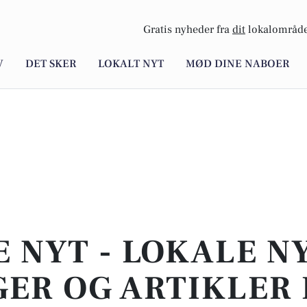
Gratis nyheder fra
dit
lokalområde
V
DET SKER
LOKALT NYT
MØD DINE NABOER
E NYT - LOKALE N
ER OG ARTIKLER 