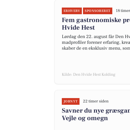
18 timer
ERHVERV
SPONSORERET
Fem gastronomiske pr
Hvide Hest
Lørdag den 22. august får Den Hv
madprofiler forener erfaring, kre
skaber de en eksklusiv menu, som
Kilde: Den Hvide Hest Kolding
22 timer siden
JOBNYT
Savner du nye græsgange
Vejle og omegn