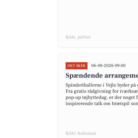
Kilde: JobNet
06-08-2026 09:00
DET SKER
Spændende arrangement
Spinderihallerne i Vejle byder på
Fra gratis rådgivning for iværks
pop-up tøjbyttedag, er der noget
inspirerende talk om brætspil so
Kilde: Kultunaut