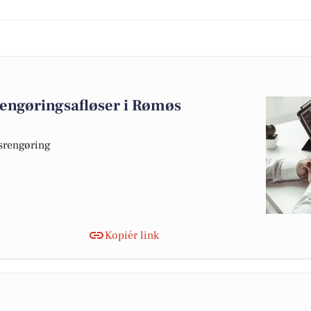
engøringsafløser i Rømøs
srengøring
Kopiér link