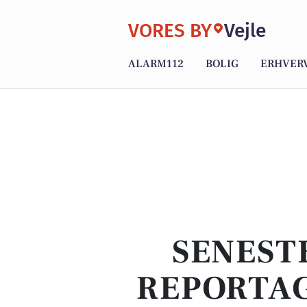
VORES BY
Vejle
ALARM112
BOLIG
ERHVER
SENEST
REPORTAG