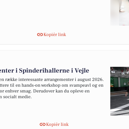
Kopiér link
er i Spinderihallerne i Vejle
 en række interessante arrangementer i august 2026.
ættere til en hands-on workshop om svampeavl og en
 for enhver smag. Derudover kan du opleve en
m socialt medie.
Kopiér link