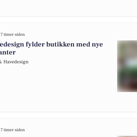
17 timer siden
edesign fylder butikken med nye
anter
r & Havedesign
17 timer siden