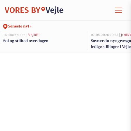
VORES BY
Vejle
Seneste nyt ›
15 timer siden |
VEJRET
07-08-2026 10:55 |
JOBN
Sol og stilhed over dagen
Savner du nye græsga
ledige stillinger i Ve