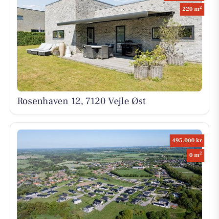
2
220 m
Rosenhaven 12, 7120 Vejle Øst
495.000 kr
2
0 m