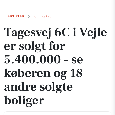
Tagesvej 6C i Vejle er solgt for 5.400.000 - se køberen og 18 andre sol
ARTIKLER
Boligmarked
Tagesvej 6C i Vejle
er solgt for
5.400.000 - se
køberen og 18
andre solgte
boliger