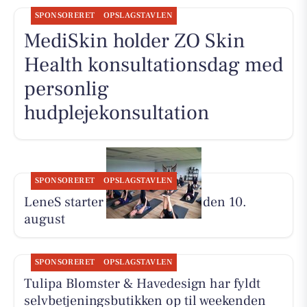
SPONSORERET
OPSLAGSTAVLEN
MediSkin holder ZO Skin
Health konsultationsdag med
personlig
hudplejekonsultation
SPONSORERET
OPSLAGSTAVLEN
LeneS starter Yoga Bootcamp den 10.
august
SPONSORERET
OPSLAGSTAVLEN
Tulipa Blomster & Havedesign har fyldt
selvbetjeningsbutikken op til weekenden