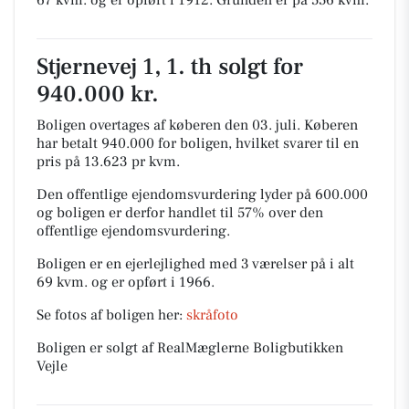
67 kvm. og er opført i 1912.
Grunden er på 556 kvm.
Stjernevej 1, 1. th solgt for
940.000 kr.
Boligen overtages af køberen den 03. juli.
Køberen
har betalt 940.000 for boligen, hvilket svarer til en
pris på 13.623 pr kvm.
Den offentlige ejendomsvurdering lyder på 600.000
og boligen er derfor handlet til 57% over den
offentlige ejendomsvurdering.
Boligen er en ejerlejlighed med 3 værelser på i alt
69 kvm. og er opført i 1966.
Se fotos af boligen her:
skråfoto
Boligen er solgt af RealMæglerne Boligbutikken
Vejle