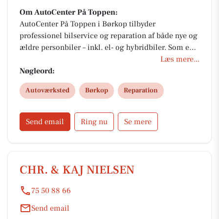
Om AutoCenter På Toppen:
AutoCenter På Toppen i Børkop tilbyder
professionel bilservice og reparation af både nye og
ældre personbiler – inkl. el- og hybridbiler. Som en
del af AutoPartner får du 3 års garanti, service under
Læs mere...
fabriksgaranti og originale reservedele. Book tid
Nøgleord:
online eller besøg os for et godt tilbud.
Autoværksted
Børkop
Reparation
Send email
Ring nu
Se mere
CHR. & KAJ NIELSEN
75 50 88 66
Send email