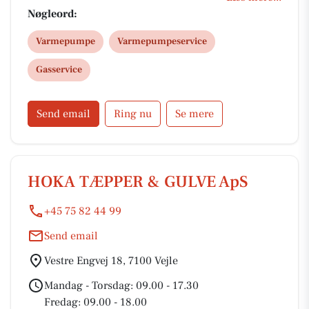
varmeanlæg, herunder, varmepumper og gas -
Nøgleord:
Energioptimering, så du kan reducere dit
Varmepumpe
Varmepumpeservice
energiforbrug og spare penge - VVS-arbejde -
Reparation og vedligeholdelse Vi står klar til at
Gasservice
hjælpe erhverv, boligforeninger samt private.
Send email
Ring nu
Se mere
HOKA TÆPPER & GULVE ApS
+45 75 82 44 99
Send email
Vestre Engvej 18, 7100 Vejle
Mandag - Torsdag: 09.00 - 17.30
Fredag: 09.00 - 18.00