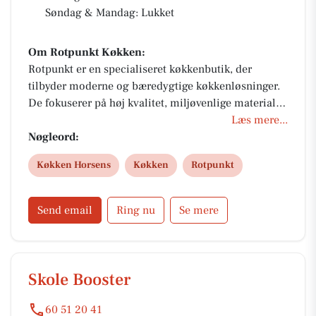
Søndag & Mandag: Lukket
Om Rotpunkt Køkken:
Rotpunkt er en specialiseret køkkenbutik, der
tilbyder moderne og bæredygtige køkkenløsninger.
De fokuserer på høj kvalitet, miljøvenlige materialer
og avanceret teknologi i deres design. Rotpunkt har
Læs mere...
et bredt udvalg af farver og stilarter, der kan
Nøgleord:
tilpasses kundens specifikke behov og ønsker. Deres
Køkken Horsens
Køkken
Rotpunkt
Greenline-serie er Svanemærket og understøtter
bæredygtighed i hele produktionsprocessen.
Rotpunkt har over 90 års erfaring med
Send email
Ring nu
Se mere
køkkenproduktion.
Skole Booster
60 51 20 41