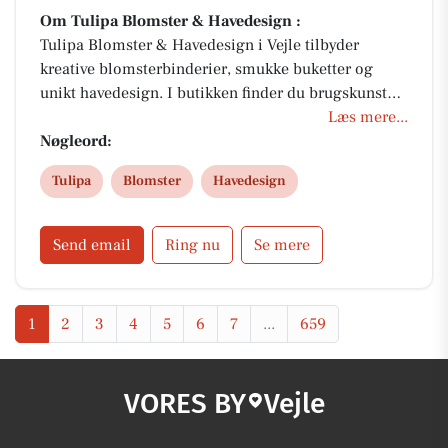
Om Tulipa Blomster & Havedesign :
Tulipa Blomster & Havedesign i Vejle tilbyder
kreative blomsterbinderier, smukke buketter og
unikt havedesign. I butikken finder du brugskunst
og specialiteter – perfekt til gavekurve. Bestil
Læs mere...
blomster til enhver lejlighed med levering samme
Nøgleord:
dag. Familieejet virksomhed med passion for
Tulipa
Blomster
Havedesign
kvalitet, håndværk og personlig service.
Send email
Ring nu
Se mere
1
2
3
4
5
6
7
...
659
VORES BY
Vejle