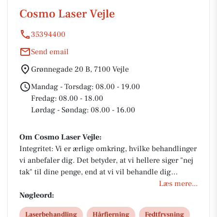
Cosmo Laser Vejle
35394400
Send email
Grønnegade 20 B, 7100 Vejle
Mandag - Torsdag: 08.00 - 19.00
Fredag: 08.00 - 18.00
Lørdag - Søndag: 08.00 - 16.00
Om Cosmo Laser Vejle:
Integritet: Vi er ærlige omkring, hvilke behandlinger
vi anbefaler dig. Det betyder, at vi hellere siger "nej
tak" til dine penge, end at vi vil behandle dig
unødigt - på trods af, at det nogle gange kan blive
Læs mere...
mødt med irritation. Faglighed: Alle vores
Nøgleord:
behandlere er kosmetiske sygeplejersker og
Laserbehandling
Hårfjerning
Fedtfrysning