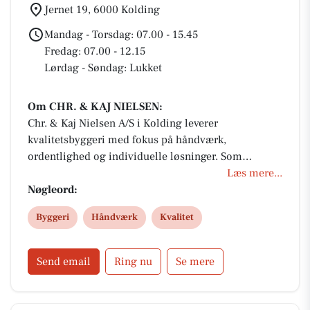
Jernet 19, 6000 Kolding
Mandag - Torsdag: 07.00 - 15.45
Fredag: 07.00 - 12.15
Lørdag - Søndag: Lukket
Om CHR. & KAJ NIELSEN:
Chr. & Kaj Nielsen A/S i Kolding leverer
kvalitetsbyggeri med fokus på håndværk,
ordentlighed og individuelle løsninger. Som
professionelle håndværkere med høj faglig stolthed
Læs mere...
sikrer de skræddersyede resultater til både private
Nøgleord:
og erhverv. Hos Chr. & Kaj er en aftale altid en aftale
Byggeri
Håndværk
Kvalitet
– byggeri med tillid og kvalitet.
Send email
Ring nu
Se mere