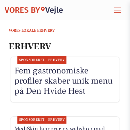
VORES BY
Vejle
VORES LOKALE ERHVERV
ERHVERV
SPONSORERET
ERHVERV
Fem gastronomiske
profiler skaber unik menu
på Den Hvide Hest
SPONSORERET
ERHVERV
MediSkin lancerer ny webshop med