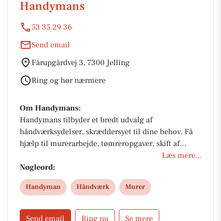
Handymans
53 35 29 36
Send email
Fårupgårdvej 3, 7300 Jelling
Ring og hør nærmere
Om Handymans:
Handymans tilbyder et bredt udvalg af
håndværksydelser, skræddersyet til dine behov. Få
hjælp til murerarbejde, tømreropgaver, skift af
vinduer, maling, reparationer og vedligeholdelse.
Læs mere...
Ring for at høre nærmere.
Nøgleord:
Handyman
Håndværk
Murer
Send email
Ring nu
Se mere