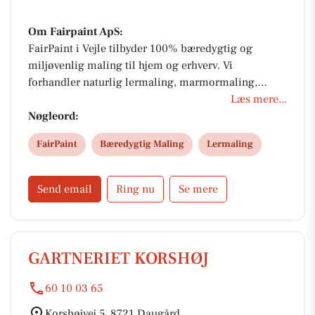
Om Fairpaint ApS:
FairPaint i Vejle tilbyder 100% bæredygtig og
miljøvenlig maling til hjem og erhverv. Vi
forhandler naturlig lermaling, marmormaling,
facade-, træ- og gulvprodukter fra bl.a. Volvox. Skab
Læs mere...
et sundt indeklima med åndbar og fugtregulerende
Nøgleord:
maling uden unødig kemi. Få professionel
FairPaint
Bæredygtig Maling
Lermaling
vejledning om farver og nuancer, så du opnår et
smukt og holdbart resultat med grøn samvittighed.
Send email
Ring nu
Se mere
GARTNERIET KORSHØJ
60 10 03 65
Korshøjvej 5, 8721 Daugård