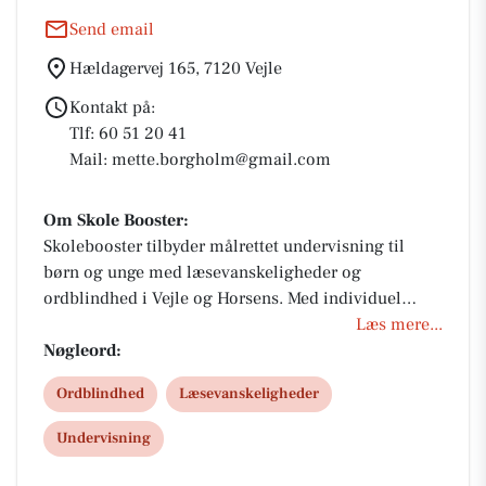
Send email
Hældagervej 165, 7120 Vejle
Kontakt på:
Tlf: 60 51 20 41
Mail: mette.borgholm@gmail.com
Om Skole Booster:
Skolebooster tilbyder målrettet undervisning til
børn og unge med læsevanskeligheder og
ordblindhed i Vejle og Horsens. Med individuel
læring, moderne IT-redskaber og trygge rammer
Læs mere...
styrkes faglighed, selvtillid og trivsel. Vi hjælper
Nøgleord:
også med eksamensforberedelse, så dit barn opnår
Ordblindhed
Læsevanskeligheder
bedre resultater og større tro på egne evner.
Undervisning