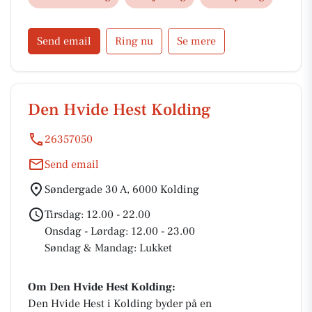
registrerede hos Styrelsen for Patientsikkerhed.
Send email
Ring nu
Se mere
Den Hvide Hest Kolding
26357050
Send email
Søndergade 30 A, 6000 Kolding
Tirsdag: 12.00 - 22.00
Onsdag - Lørdag: 12.00 - 23.00
Søndag & Mandag: Lukket
Om Den Hvide Hest Kolding:
Den Hvide Hest i Kolding byder på en