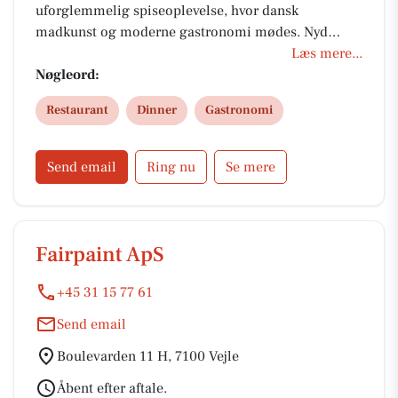
uforglemmelig spiseoplevelse, hvor dansk
madkunst og moderne gastronomi mødes. Nyd
frokost, aftenmenu eller særlige selskaber i
Læs mere...
stemningsfulde omgivelser. Perfekt til både private
Nøgleord:
og erhverv. Fokus på smag, bæredygtighed og
Restaurant
Dinner
Gastronomi
kvalitet. Book bord og smag forskellen.
Send email
Ring nu
Se mere
Fairpaint ApS
+45 31 15 77 61
Send email
Boulevarden 11 H, 7100 Vejle
Åbent efter aftale.