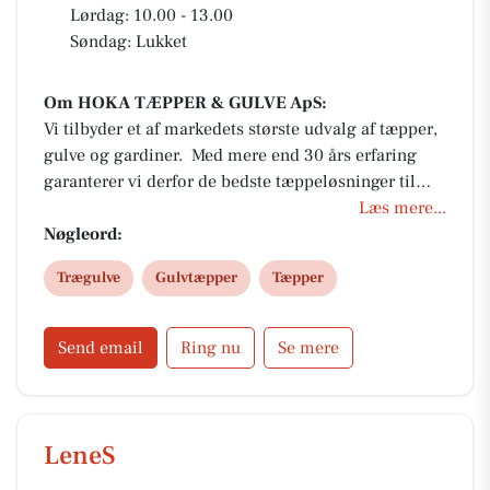
Lørdag: 10.00 - 13.00
Søndag: Lukket
Om HOKA TÆPPER & GULVE ApS:
Vi tilbyder et af markedets største udvalg af tæpper,
gulve og gardiner. Med mere end 30 års erfaring
garanterer vi derfor de bedste tæppeløsninger til
både private og erhverv. Vi står klar til at hjælpe dig
Læs mere...
hele vejen lige fra rådgivning omkring valg af
Nøgleord:
gulvtype til montering og efterbehandling.
Trægulve
Gulvtæpper
Tæpper
Send email
Ring nu
Se mere
LeneS