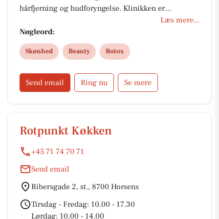
hårfjerning og hudforyngelse. Klinikken er
autoriseret, har 4.9 stjerner på Trustpilot og
Læs mere...
forhandler eksklusivt ZO Skin Health. Book en gratis
Nøgleord:
forundersøgelse og oplev en skræddersyet
Skønhed
Beauty
Botox
behandling i trygge hænder.
Send email
Ring nu
Se mere
Rotpunkt Køkken
+45 71 74 70 71
Send email
Ribersgade 2, st., 8700 Horsens
Tirsdag - Fredag: 10.00 - 17.30
Lørdag: 10.00 - 14.00