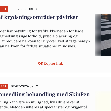
15-07-2026 08:14
ERET
f krydsningsområder påvirker
r har betydning for trafiksikkerheden for både
nlighedsmæssige forhold, præcis placering og
l at reducere risikoen for ulykker. Ved at tage hensyn
kan risikoen for farlige situationer mindskes.
Kopiér link
02-07-2026 07:52
ERET
roneedling behandling med SkinPen
ling kan være en mulighed, hvis du ønsker at
ende. Metoden udføres af specialister og bygger på