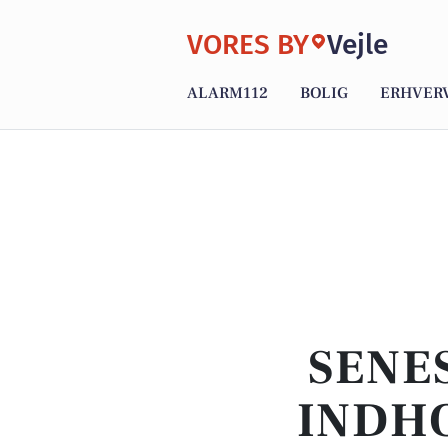
VORES BY
Vejle
ALARM112
BOLIG
ERHVER
SENE
INDHO