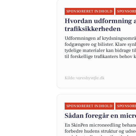
SPONSORERET INDHOLD
SPONSOR
Hvordan udformning a
trafiksikkerheden
Udformningen af krydsningsområde
fodgængere og bilister. Klare sy
tydelige materialer kan bidrage ti
til forskellige trafikanters behov 
Kilde: voresbyvejle.dk
SPONSORERET INDHOLD
SPONSOR
Sådan foregår en mic
En SkinPen microneedling behand
forbedre hudens struktur og udse