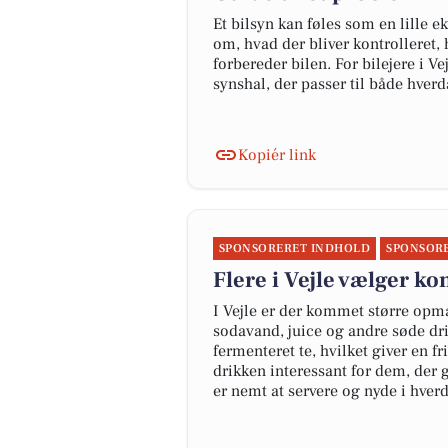
Et bilsyn kan føles som en lille ek
om, hvad der bliver kontrolleret,
forbereder bilen. For bilejere i V
synshal, der passer til både hverd
Kopiér link
SPONSORERET INDHOLD
SPONSOR
Flere i Vejle vælger k
I Vejle er der kommet større op
sodavand, juice og andre søde dri
fermenteret te, hvilket giver en f
drikken interessant for dem, der 
er nemt at servere og nyde i hver