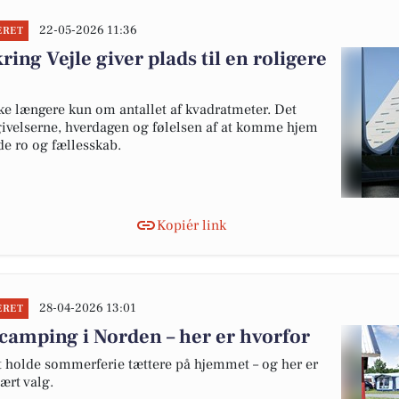
22-05-2026 11:36
ERET
ng Vejle giver plads til en roligere
ke længere kun om antallet af kvadratmeter. Det
givelserne, hverdagen og følelsen af at komme hjem
åde ro og fællesskab.
Kopiér link
28-04-2026 13:01
ERET
camping i Norden – her er hvorfor
at holde sommerferie tættere på hjemmet – og her er
ært valg.