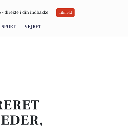
 -
direkte i din indbakke
Tilmeld
SPORT
VEJRET
RERET
HEDER,