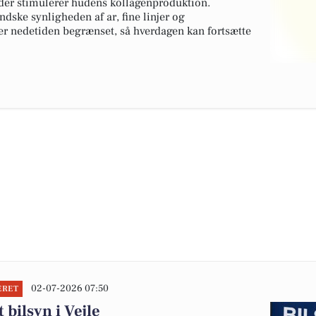
der stimulerer hudens kollagenproduktion.
dske synligheden af ar, fine linjer og
r nedetiden begrænset, så hverdagen kan fortsætte
02-07-2026 07:50
ERET
 bilsyn i Vejle