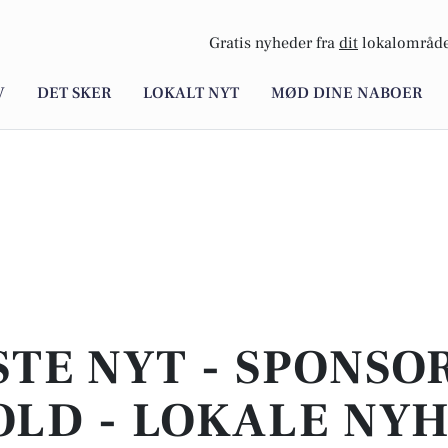
Gratis nyheder fra
dit
lokalområde
V
DET SKER
LOKALT NYT
MØD DINE NABOER
STE NYT - SPONSO
LD - LOKALE NY