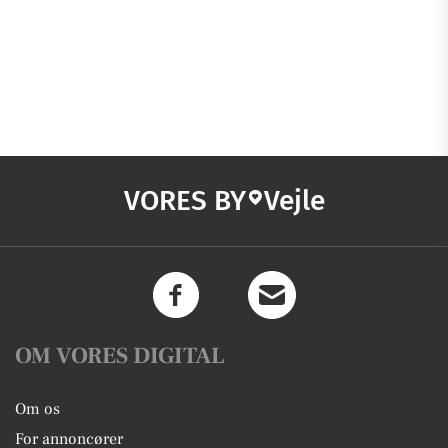
VORES BY
Vejle
OM VORES DIGITAL
Om os
For annoncører