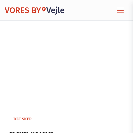
VORES BY
Vejle
DET SKER