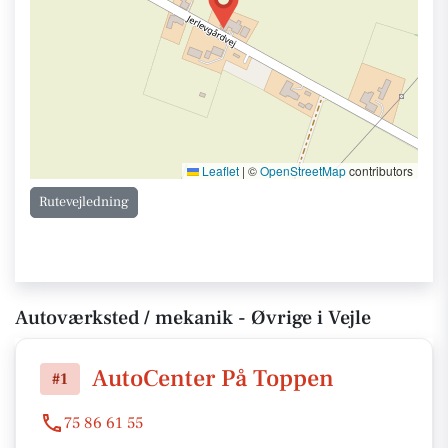
Leaflet
|
©
OpenStreetMap
contributors
Rutevejledning
Autoværksted / mekanik - Øvrige i Vejle
AutoCenter På Toppen
#1
75 86 61 55