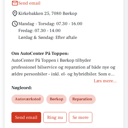
Send email
Kirkebakken 25, 7080 Børkop
Mandag - Torsdag: 07.30 - 16.00
Fredag: 07.30 - 14.00
Lørdag & Søndag: Efter aftale
Om AutoCenter På Toppen:
AutoCenter På Toppen i Børkop tilbyder
professionel bilservice og reparation af både nye og
ældre personbiler – inkl. el- og hybridbiler. Som en
del af AutoPartner får du 3 års garanti, service under
Læs mere...
fabriksgaranti og originale reservedele. Book tid
Nøgleord:
online eller besøg os for et godt tilbud.
Autoværksted
Børkop
Reparation
Send email
Ring nu
Se mere