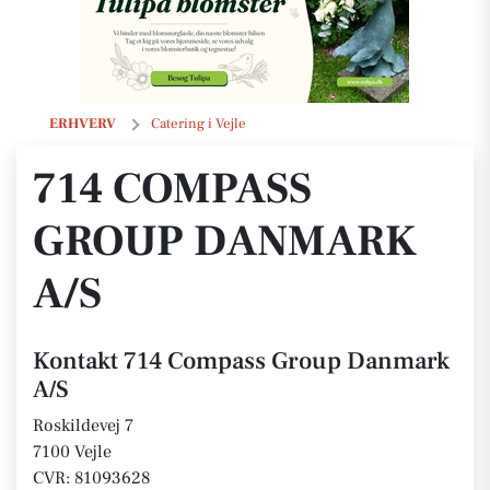
714 Compass Group Danmark A/S
ERHVERV
Catering i Vejle
714 COMPASS
GROUP DANMARK
A/S
Kontakt 714 Compass Group Danmark
A/S
Roskildevej 7
7100 Vejle
CVR: 81093628