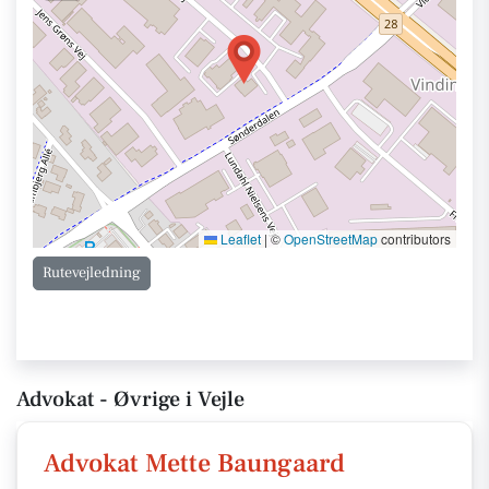
Leaflet
|
©
OpenStreetMap
contributors
Rutevejledning
Advokat - Øvrige i Vejle
Advokat Mette Baungaard