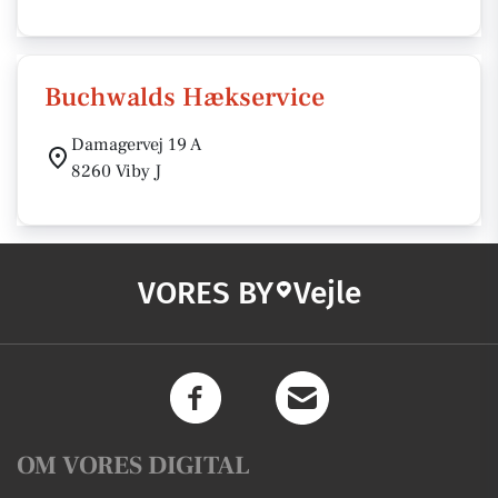
Buchwalds Hækservice
Damagervej 19 A
8260 Viby J
VORES BY
Vejle
OM VORES DIGITAL