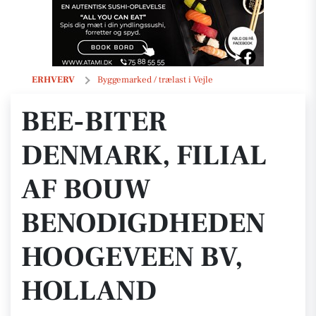
Bee-Biter Denmark, Filial af Bouw Benodigdheden Hoogeveen bv, 
ERHVERV
Byggemarked / trælast i Vejle
BEE-BITER
DENMARK, FILIAL
AF BOUW
BENODIGDHEDEN
HOOGEVEEN BV,
HOLLAND