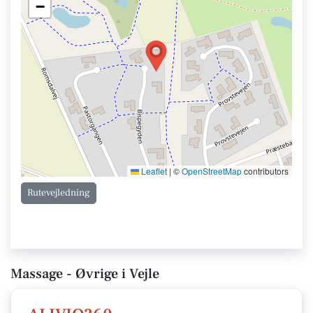
−
Leaflet
|
©
OpenStreetMap
contributors
Rutevejledning
Massage - Øvrige i Vejle