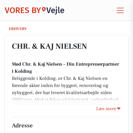
VORES BY
Vejle
CHR. & KAJ NIELSEN
ERHVERV
CHR. & KAJ NIELSEN
Mød Chr. & Kaj Nielsen – Din Entreprenørpartner
i Kolding
Beliggende i Kolding, er Chr. & Kaj Nielsen en
førende aktør inden for byggeri, renovering og
nybyggeri, der har leveret kvalitetsarbejde siden
1950’erne. Med et fokus på håndværk, ordentlighed
og individuelle løsninger, sikrer de skræddersyede
Læs mere
resultater for både erhvervskunder og private. Deres
stærke traditioner kombineret med moderne
Adresse
metoder gør dem til dit pålidelige valg inden for