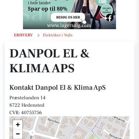
Danpol El & Klima ApS
ERHVERV
Elektriker i Vejle
DANPOL EL &
KLIMA APS
Kontakt Danpol El & Klima ApS
Præstelunden 14
8722 Hedensted
CVR: 40755756
+
−