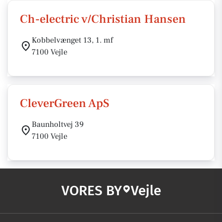
Ch-electric v/Christian Hansen
Kobbelvænget 13, 1. mf
7100 Vejle
CleverGreen ApS
Baunholtvej 39
7100 Vejle
VORES BY
Vejle