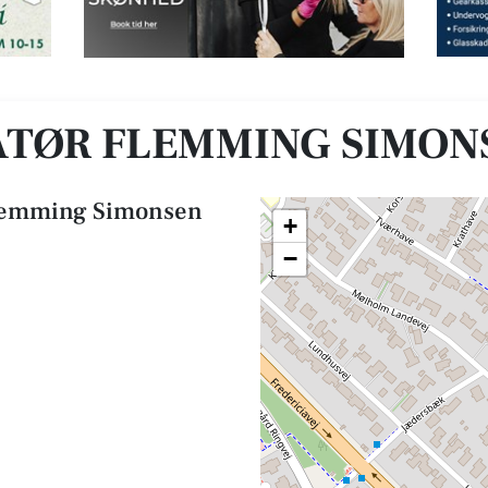
ApS
ATØR FLEMMING SIMON
 Flemming Simonsen
+
−