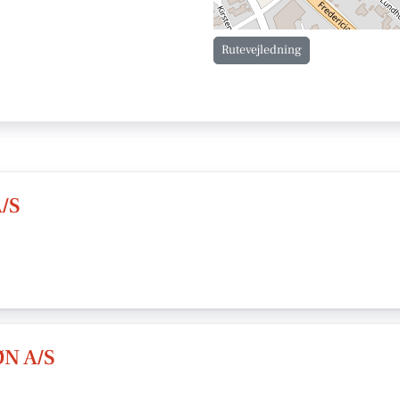
Rutevejledning
A/S
N A/S