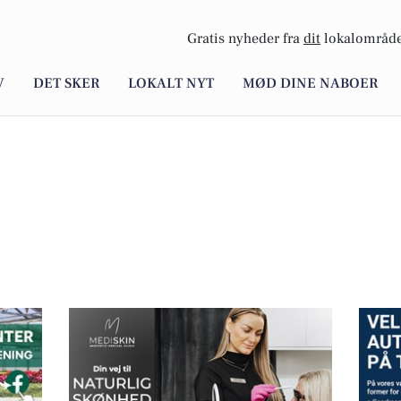
Gratis nyheder fra
dit
lokalområde
V
DET SKER
LOKALT NYT
MØD DINE NABOER