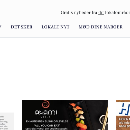
Gratis nyheder fra
dit
lokalområde
V
DET SKER
LOKALT NYT
MØD DINE NABOER