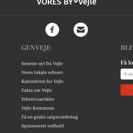
VORES BY
Vejle
GENVEJE
BLI
Få l
Seneste nyt fra Vejle
Email
Vores lokale erhverv
Kalenderen for Vejle
Fakta om Vejle
Erhvervsartikler
Vejle Kommune
Få en gratis salgsvurdering
Sponsoreret indhold