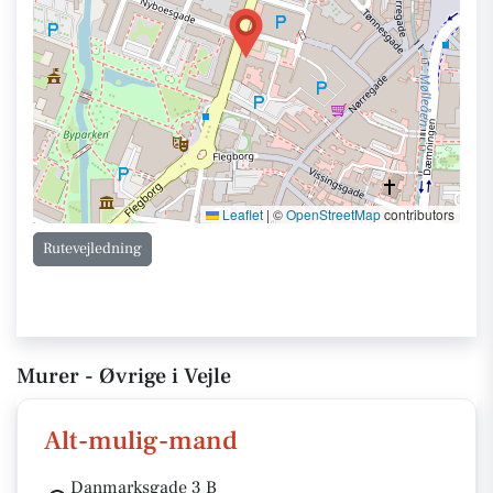
Leaflet
|
©
OpenStreetMap
contributors
Rutevejledning
Murer - Øvrige i Vejle
Alt-mulig-mand
Danmarksgade 3 B