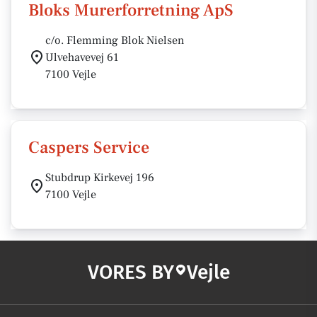
Bloks Murerforretning ApS
c/o. Flemming Blok Nielsen
Ulvehavevej 61
7100 Vejle
Caspers Service
Stubdrup Kirkevej 196
7100 Vejle
VORES BY
Vejle