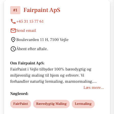
Fairpaint ApS
#1
+45 31 15 77 61
Send email
Boulevarden 11 H, 7100 Vejle
Åbent efter aftale.
Om Fairpaint ApS:
FairPaint i Vejle tilbyder 100% bæredygtig og
miljøvenlig maling til hjem og erhverv. Vi
forhandler naturlig lermaling, marmormaling,
facade-, træ- og gulvprodukter fra bl.a. Volvox. Skab
Læs mere...
et sundt indeklima med åndbar og fugtregulerende
Nøgleord:
maling uden unødig kemi. Få professionel
FairPaint
Bæredygtig Maling
Lermaling
vejledning om farver og nuancer, så du opnår et
smukt og holdbart resultat med grøn samvittighed.