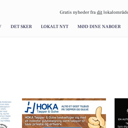
Gratis nyheder fra
dit
lokalområde
V
DET SKER
LOKALT NYT
MØD DINE NABOER