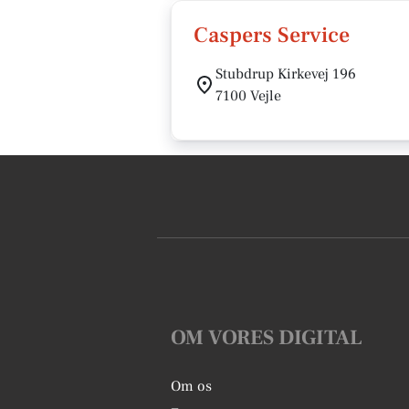
Caspers Service
Stubdrup Kirkevej 196
7100 Vejle
OM VORES DIGITAL
Om os