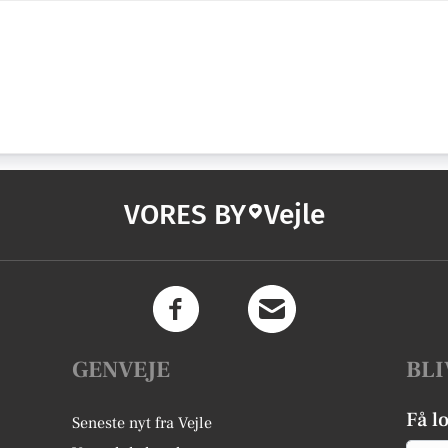
VORES BY
Vejle
GENVEJE
BLI
Få l
Seneste nyt fra Vejle