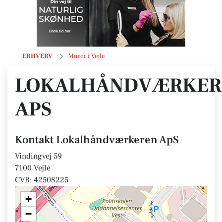
Lokalhåndværkeren ApS
ERHVERV
Murer i Vejle
LOKALHÅNDVÆRKER
APS
Kontakt Lokalhåndværkeren ApS
Vindingvej 59
7100 Vejle
CVR: 42508225
+
−