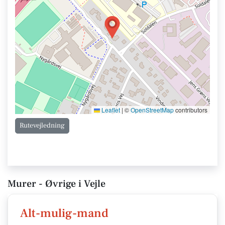
Leaflet
|
©
OpenStreetMap
contributors
Rutevejledning
Murer - Øvrige i Vejle
Alt-mulig-mand