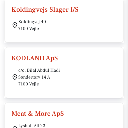
Koldingvejs Slager I/S
Koldingvej 40
7100 Vejle
KØDLAND ApS
c/o. Bilal Abdul Hadi
Søndertorv 14 A
7100 Vejle
Meat & More ApS
Lysholt Allé 3