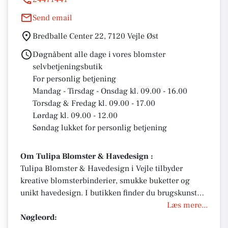
Send email
Bredballe Center 22, 7120 Vejle Øst
Døgnåbent alle dage i vores blomster
selvbetjeningsbutik
For personlig betjening
Mandag - Tirsdag - Onsdag kl. 09.00 - 16.00
Torsdag & Fredag kl. 09.00 - 17.00
Lørdag kl. 09.00 - 12.00
Søndag lukket for personlig betjening
Om Tulipa Blomster & Havedesign :
Tulipa Blomster & Havedesign i Vejle tilbyder
kreative blomsterbinderier, smukke buketter og
unikt havedesign. I butikken finder du brugskunst
og specialiteter – perfekt til gavekurve. Bestil
Læs mere...
blomster til enhver lejlighed med levering samme
Nøgleord: