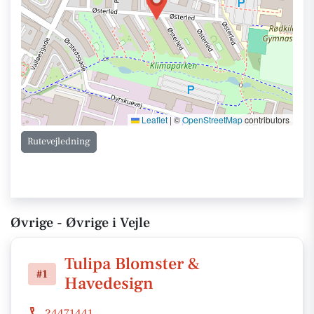
Leaflet
|
©
OpenStreetMap
contributors
Rutevejledning
Øvrige - Øvrige i Vejle
Tulipa Blomster &
#1
Havedesign
24471441