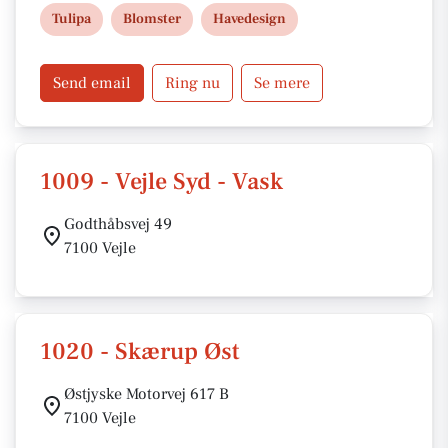
dag. Familieejet virksomhed med passion for
Tulipa
Blomster
Havedesign
kvalitet, håndværk og personlig service.
Send email
Ring nu
Se mere
1009 - Vejle Syd - Vask
Godthåbsvej 49
7100 Vejle
1020 - Skærup Øst
Østjyske Motorvej 617 B
7100 Vejle