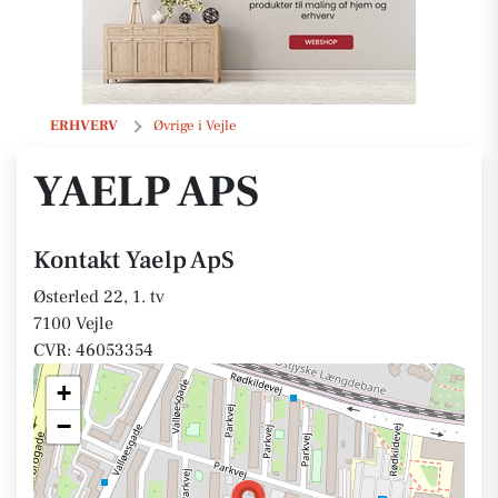
Yaelp ApS
ERHVERV
Øvrige i Vejle
YAELP APS
Kontakt Yaelp ApS
Østerled 22, 1. tv
7100 Vejle
CVR: 46053354
+
−