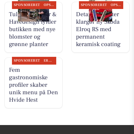
SPONSORERET
OPSLAGSTAVLEN
SPONSORERET
OPSLAGSTAVLEN
Tulipa Blomster &
Detailing Center
Havedesign fylder
klargør ny Skoda
butikken med nye
Elroq RS med
blomster og
permanent
grønne planter
keramisk coating
SPONSORERET
ERHVERV
Fem
gastronomiske
profiler skaber
unik menu på Den
Hvide Hest