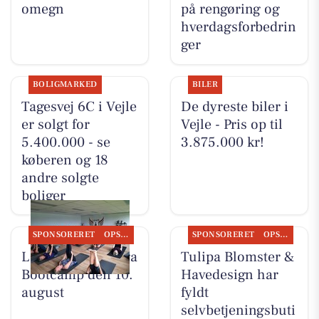
omegn
på rengøring og
hverdagsforbedrin
ger
BOLIGMARKED
BILER
Tagesvej 6C i Vejle
De dyreste biler i
er solgt for
Vejle - Pris op til
5.400.000 - se
3.875.000 kr!
køberen og 18
andre solgte
boliger
SPONSORERET
OPSLAGSTAVLEN
SPONSORERET
OPSLAGSTAVLEN
LeneS starter Yoga
Tulipa Blomster &
Bootcamp den 10.
Havedesign har
august
fyldt
selvbetjeningsbuti