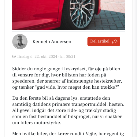
Kenneth Andersen
Del artikel
Tirsdag d. 22. okt. 2024 - kl. 08:21
Sidder du nogle gange i lyskrydset, får øje på bilen
til venstre for dig, hvor bilisten har foden på
speederen, der snerrer af indestængte hestekræfter,
og tænker “gad vide, hvor meget den kan trække?”
Da den første bil så dagens lys, erstattede den
samtidig datidens primære transportmiddel, hesten.
Alligevel indgår det store ride- og trækdyr stadig
som en fast bestanddel af bilsproget, når vi snakker
om bilers motorstyrke.
Men hvilke biler, der kører rundt i Vejle, har egentlig