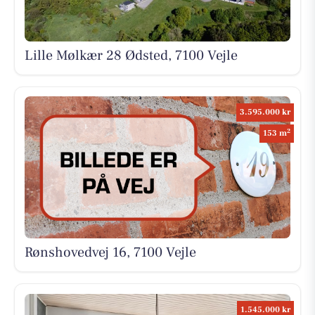
Lille Mølkær 28 Ødsted, 7100 Vejle
3.595.000 kr
2
153 m
Rønshovedvej 16, 7100 Vejle
1.545.000 kr