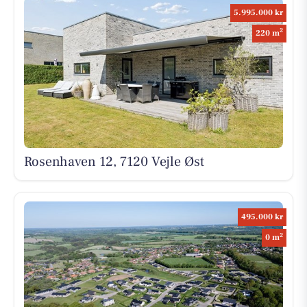
5.995.000 kr
2
220 m
Rosenhaven 12, 7120 Vejle Øst
495.000 kr
2
0 m