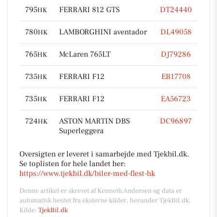
795
FERRARI 812 GTS
DT24440
HK
780
LAMBORGHINI aventador
DL49058
HK
765
McLaren 765LT
DJ79286
HK
735
FERRARI F12
EB17708
HK
735
FERRARI F12
EA56723
HK
724
ASTON MARTIN DBS
DC96897
HK
Superleggera
Oversigten er leveret i samarbejde med Tjekbil.dk.
Se toplisten for hele landet her:
https://www.tjekbil.dk/biler-med-flest-hk
Denne artikel er skrevet af Kenneth Andersen og data er
automatisk hentet fra eksterne kilder, herunder TjekBil.dk.
Kilde:
TjekBil.dk