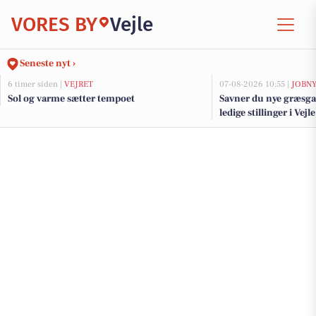
VORES BY
Vejle
Seneste nyt ›
6 timer siden |
VEJRET
07-08-2026 10:55 |
JOBN
Sol og varme sætter tempoet
Savner du nye græsga
ledige stillinger i Ve