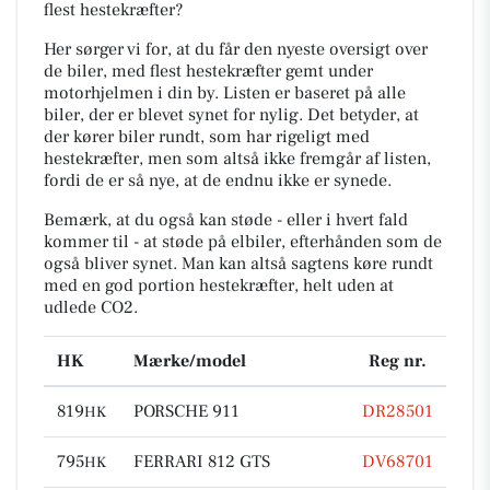
flest hestekræfter?
Her sørger vi for, at du får den nyeste oversigt over
de biler, med flest hestekræfter gemt under
motorhjelmen i din by. Listen er baseret på alle
biler, der er blevet synet for nylig. Det betyder, at
der kører biler rundt, som har rigeligt med
hestekræfter, men som altså ikke fremgår af listen,
fordi de er så nye, at de endnu ikke er synede.
Bemærk, at du også kan støde - eller i hvert fald
kommer til - at støde på elbiler, efterhånden som de
også bliver synet. Man kan altså sagtens køre rundt
med en god portion hestekræfter, helt uden at
udlede CO2.
HK
Mærke/model
Reg nr.
819
PORSCHE 911
DR28501
HK
795
FERRARI 812 GTS
DV68701
HK