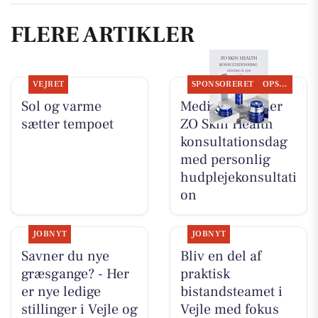
FLERE ARTIKLER
VEJRET
SPONSORERET
OPSLAGSTAVLEN
Sol og varme
MediSkin holder
sætter tempoet
ZO Skin Health
konsultationsdag
med personlig
hudplejekonsultati
on
JOBNYT
JOBNYT
Savner du nye
Bliv en del af
græsgange? - Her
praktisk
er nye ledige
bistandsteamet i
stillinger i Vejle og
Vejle med fokus