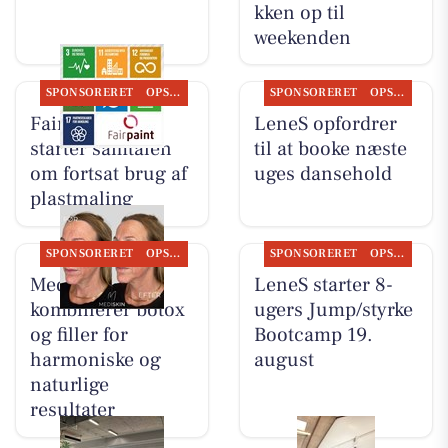
kken op til
weekenden
SPONSORERET
OPSLAGSTAVLEN
SPONSORERET
OPSLAGSTAVLEN
Fairpaint ApS
LeneS opfordrer
starter samtalen
til at booke næste
om fortsat brug af
uges dansehold
plastmaling
SPONSORERET
OPSLAGSTAVLEN
SPONSORERET
OPSLAGSTAVLEN
MediSkin
LeneS starter 8-
kombinerer botox
ugers Jump/styrke
og filler for
Bootcamp 19.
harmoniske og
august
naturlige
resultater