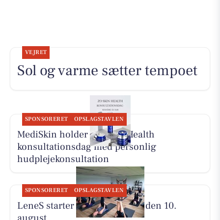
VEJRET
Sol og varme sætter tempoet
SPONSORERET
OPSLAGSTAVLEN
MediSkin holder ZO Skin Health
konsultationsdag med personlig
hudplejekonsultation
SPONSORERET
OPSLAGSTAVLEN
LeneS starter Yoga Bootcamp den 10.
august