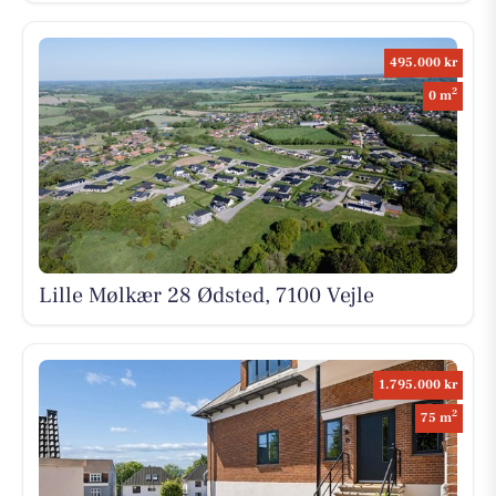
495.000 kr
2
0 m
Lille Mølkær 28 Ødsted, 7100 Vejle
1.795.000 kr
2
75 m