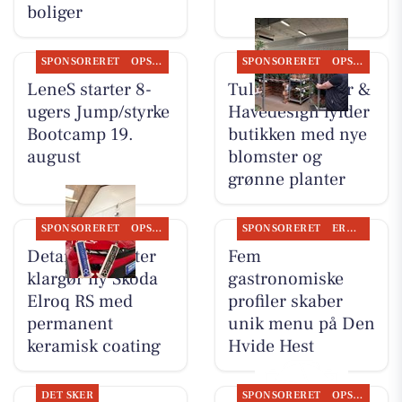
boliger
SPONSORERET
OPSLAGSTAVLEN
SPONSORERET
OPSLAGSTAVLEN
LeneS starter 8-
Tulipa Blomster &
ugers Jump/styrke
Havedesign fylder
Bootcamp 19.
butikken med nye
august
blomster og
grønne planter
SPONSORERET
OPSLAGSTAVLEN
SPONSORERET
ERHVERV
Detailing Center
Fem
klargør ny Skoda
gastronomiske
Elroq RS med
profiler skaber
permanent
unik menu på Den
keramisk coating
Hvide Hest
DET SKER
SPONSORERET
OPSLAGSTAVLEN