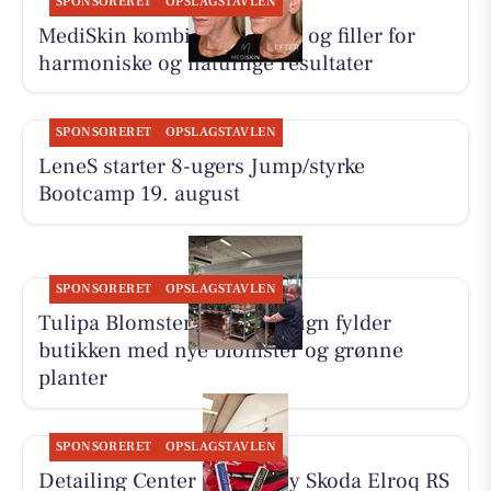
SPONSORERET
OPSLAGSTAVLEN
MediSkin kombinerer botox og filler for
harmoniske og naturlige resultater
SPONSORERET
OPSLAGSTAVLEN
LeneS starter 8-ugers Jump/styrke
Bootcamp 19. august
SPONSORERET
OPSLAGSTAVLEN
Tulipa Blomster & Havedesign fylder
butikken med nye blomster og grønne
planter
SPONSORERET
OPSLAGSTAVLEN
Detailing Center klargør ny Skoda Elroq RS