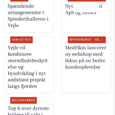
Spændende
Nyt fra Fairpaint
arrangementer i
ApS og LeneS
Spinderihallerne i
Vejle
LOKALT NYT
SPONSORERET
ERHVERV
Vejle vil
MediSkin lancerer
kombinere
ny webshop med
stormflodsbeskytt
fokus på en bedre
else og
kundeoplevelse
byudvikling i nyt
ambitiøst projekt
langs fjorden
BOLIGMARKED
Top 6 over dyreste
boliger til salg i