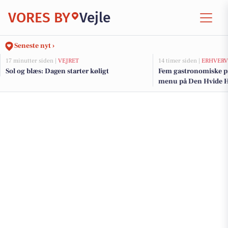
VORES BY
Vejle
Seneste nyt ›
17 minutter siden |
VEJRET
14 timer siden |
ERHVERV
Sol og blæs: Dagen starter køligt
Fem gastronomiske pr
menu på Den Hvide H