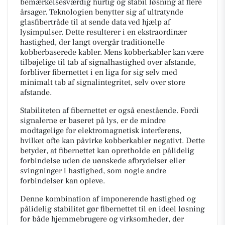
bemærkelsesværdig hurtig og stabil løsning af flere
årsager. Teknologien benytter sig af ultratynde
glasfibertråde til at sende data ved hjælp af
lysimpulser. Dette resulterer i en ekstraordinær
hastighed, der langt overgår traditionelle
kobberbaserede kabler. Mens kobberkabler kan være
tilbøjelige til tab af signalhastighed over afstande,
forbliver fibernettet i en liga for sig selv med
minimalt tab af signalintegritet, selv over store
afstande.
Stabiliteten af fibernettet er også enestående. Fordi
signalerne er baseret på lys, er de mindre
modtagelige for elektromagnetisk interferens,
hvilket ofte kan påvirke kobberkabler negativt. Dette
betyder, at fibernettet kan opretholde en pålidelig
forbindelse uden de uønskede afbrydelser eller
svingninger i hastighed, som nogle andre
forbindelser kan opleve.
Denne kombination af imponerende hastighed og
pålidelig stabilitet gør fibernettet til en ideel løsning
for både hjemmebrugere og virksomheder, der