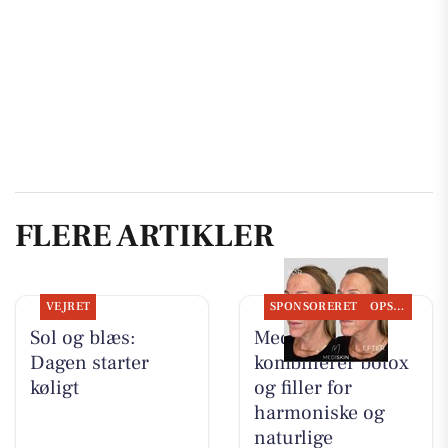
FLERE ARTIKLER
VEJRET
SPONSORERET
OPSLAGSTAVLEN
Sol og blæs:
MediSkin
Dagen starter
kombinerer botox
køligt
og filler for
harmoniske og
naturlige