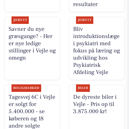
resultater
JOBNYT
JOBNYT
Savner du nye
Bliv
græsgange? - Her
introduktionslæge
er nye ledige
i psykiatri med
stillinger i Vejle og
fokus på læring og
omegn
udvikling hos
Psykiatrisk
Afdeling Vejle
BOLIGMARKED
BILER
Tagesvej 6C i Vejle
De dyreste biler i
er solgt for
Vejle - Pris op til
5.400.000 - se
3.875.000 kr!
køberen og 18
andre solgte