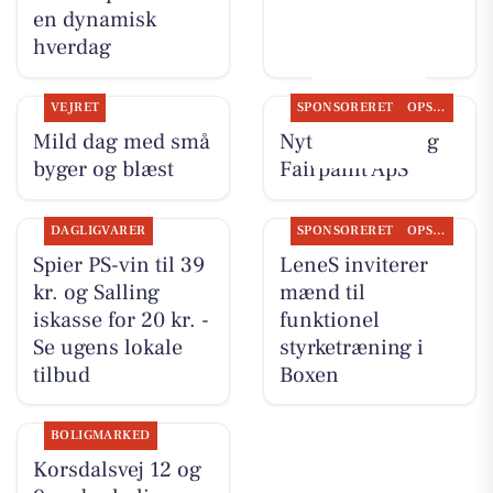
en dynamisk
hverdag
VEJRET
SPONSORERET
OPSLAGSTAVLEN
Mild dag med små
Nyt fra LeneS og
byger og blæst
Fairpaint ApS
DAGLIGVARER
SPONSORERET
OPSLAGSTAVLEN
Spier PS-vin til 39
LeneS inviterer
kr. og Salling
mænd til
iskasse for 20 kr. -
funktionel
Se ugens lokale
styrketræning i
tilbud
Boxen
BOLIGMARKED
Korsdalsvej 12 og