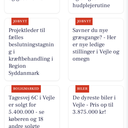
hudplejerutine
JOBNYT
JOBNYT
Projektleder til
Savner du nye
fælles
græsgange? - Her
beslutningstagnin
er nye ledige
g i
stillinger i Vejle og
kræftbehandling i
omegn
Region
Syddanmark
BOLIGMARKED
BILER
Tagesvej 6C i Vejle
De dyreste biler i
er solgt for
Vejle - Pris op til
5.400.000 - se
3.875.000 kr!
køberen og 18
andre solgte