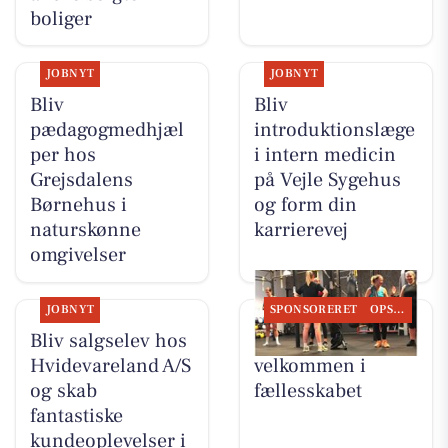
boliger
JOBNYT
JOBNYT
Bliv
Bliv
pædagogmedhjæl
introduktionslæge
per hos
i intern medicin
Grejsdalens
på Vejle Sygehus
Børnehus i
og form din
naturskønne
karrierevej
omgivelser
JOBNYT
SPONSORERET
OPSLAGSTAVLEN
Bliv salgselev hos
LeneS byder dig
Hvidevareland A/S
velkommen i
og skab
fællesskabet
fantastiske
kundeoplevelser i