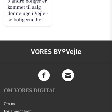
9 andre boliger er
kommet til salg
denne uge i Vejle -
se boligerne her.
VORES BY
Vejle
OM VORES DIGITAL
Om os
For annoncører