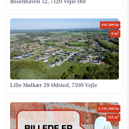
Rosenhaven 12, 7120 Vejle Øst
495.000 kr
2
0 m
Lille Mølkær 28 Ødsted, 7100 Vejle
3.595.000 kr
2
153 m