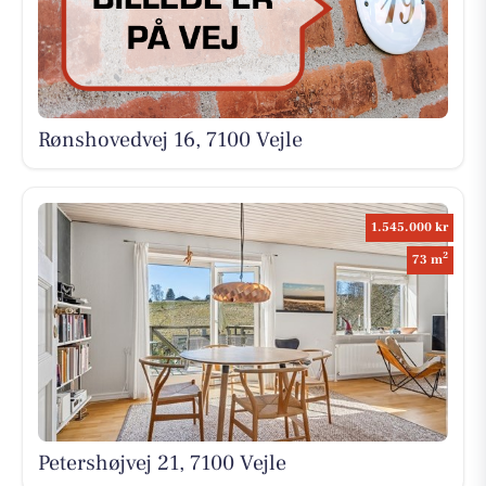
Rønshovedvej 16, 7100 Vejle
1.545.000 kr
2
73 m
Petershøjvej 21, 7100 Vejle