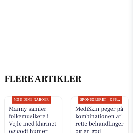
FLERE ARTIKLER
MØD DINE NABOER
SPONSORERET
OPSLAGSTAVLEN
Manny samler
MediSkin peger på
folkemusikere i
kombinationen af
Vejle med klarinet
rette behandlinger
og godt humør
og en god