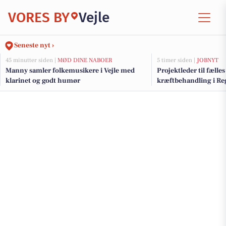
VORES BY
Vejle
Seneste nyt ›
45 minutter siden |
MØD DINE NABOER
5 timer siden |
JOBNYT
Manny samler folkemusikere i Vejle med
Projektleder til fælle
klarinet og godt humør
kræftbehandling i R