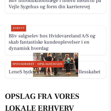
Bliv introduktionslæge i intern medicin på
Vejle Sygehus og form din karrierevej
JOBNYT
Bliv salgselev hos Hvidevareland A/S og
skab fantastiske kundeoplevelser i en
dynamisk hverdag
SPONSORERET
OPSLAGSTAVLEN
LeneS byder dig velkommen i fællesskabet
OPSLAG FRA VORES
LOKALE ERHVERV