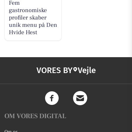
Fem
gastronomiske
profiler skaber
unik menu på Den
Hvide Hest
VORES BY
Vejle
OM VORES DIGITAL
Om os