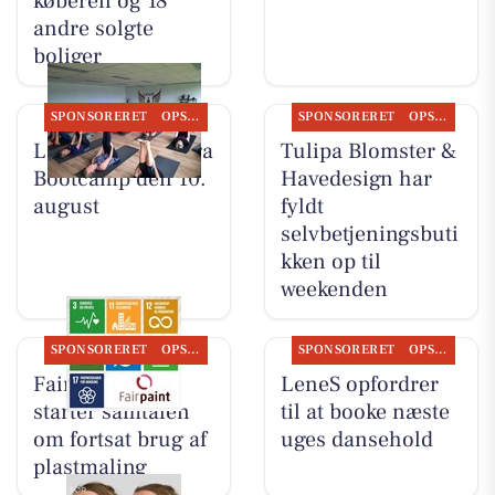
køberen og 18
andre solgte
boliger
SPONSORERET
OPSLAGSTAVLEN
SPONSORERET
OPSLAGSTAVLEN
LeneS starter Yoga
Tulipa Blomster &
Bootcamp den 10.
Havedesign har
august
fyldt
selvbetjeningsbuti
kken op til
weekenden
SPONSORERET
OPSLAGSTAVLEN
SPONSORERET
OPSLAGSTAVLEN
Fairpaint ApS
LeneS opfordrer
starter samtalen
til at booke næste
om fortsat brug af
uges dansehold
plastmaling