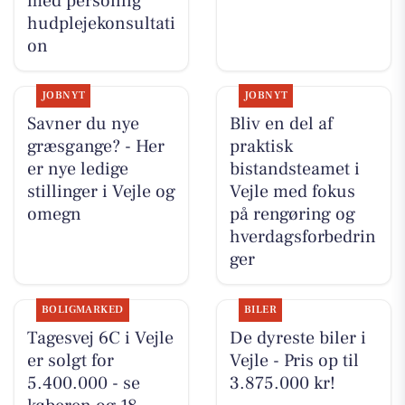
med personlig
hudplejekonsultati
on
JOBNYT
JOBNYT
Savner du nye
Bliv en del af
græsgange? - Her
praktisk
er nye ledige
bistandsteamet i
stillinger i Vejle og
Vejle med fokus
omegn
på rengøring og
hverdagsforbedrin
ger
BOLIGMARKED
BILER
Tagesvej 6C i Vejle
De dyreste biler i
er solgt for
Vejle - Pris op til
5.400.000 - se
3.875.000 kr!