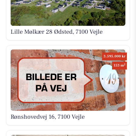
Lille Mølkær 28 Ødsted, 7100 Vejle
3.595.000 kr
2
153 m
Rønshovedvej 16, 7100 Vejle