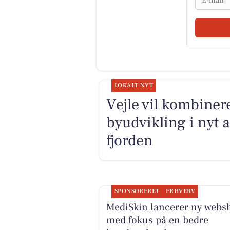
LOKALT NYT
Vejle vil kombiner
byudvikling i nyt 
fjorden
SPONSORERET
ERHVERV
MediSkin lancerer ny webs
med fokus på en bedre