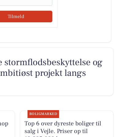
Tilmeld
e stormflodsbeskyttelse og
ambitiøst projekt langs
BOLIGMARKED
hop
Top 6 over dyreste boliger til
salg i Vejle. Priser op til