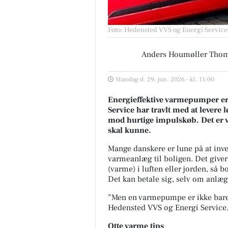
Foto: Hedensted VVS og Energi Service
Anders Houmøller Tho
Mandag d. 29. jun. 2026 - kl. 11:00
Energieffektive varmepumper er
Service har travlt med at levere
mod hurtige impulskøb. Det er 
skal kunne.
Mange danskere er lune på at in
varmeanlæg til boligen. Det give
(varme) i luften eller jorden, så 
Det kan betale sig, selv om anlæg
”Men en varmepumpe er ikke bare
Hedensted VVS og Energi Service
Otte varme tips