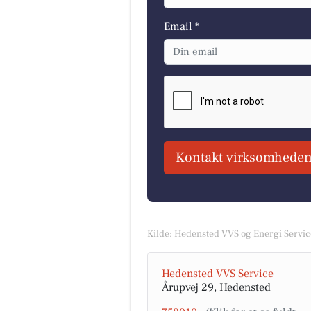
Email *
Kontakt virksomheden
Kilde: Hedensted VVS og Energi Servic
Hedensted VVS Service
Årupvej 29, Hedensted