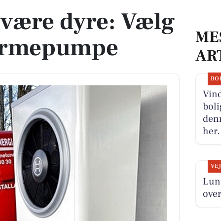
 være dyre: Vælg
ME
varmepumpe
AR
BO
Vind
boli
denn
her.
VE
Lun 
over