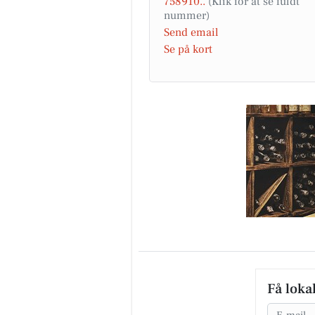
758910..
Send email
Se på kort
Få loka
Email