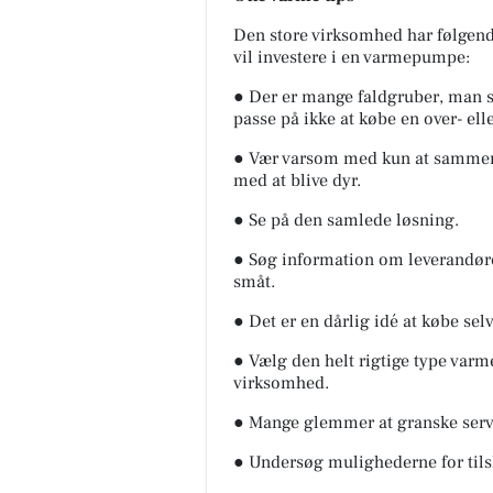
Den store virksomhed har følgend
vil investere i en varmepumpe:
● Der er mange faldgruber, man s
passe på ikke at købe en over- e
MediSkin
Vi lover, at videoen er en anel
● Vær varsom med kun at sammenli
mere dramatisk end virkeligh
med at blive dyr.
😉 Vi får ofte spørgsmål om,
hvordan en laserbehandling f.
● Se på den samlede løsning.
● Søg information om leverandør
Åbn opslaget
småt.
● Det er en dårlig idé at købe sel
● Vælg den helt rigtige type varme
virksomhed.
● Mange glemmer at granske servi
● Undersøg mulighederne for tilsk