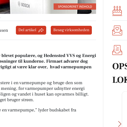
.
msen
Del artikel
Besøg virksomheden
 blevet populære, og Hedensted VVS og Energi
 løsninger til kunderne. Firmaet advarer dog
OP
vigtigt at være klar over, hvad varmepumpen
LO
vestere i en varmepumpe og bruge den som
r mening, for varmepumper udnytter energi
boligen og vandet i huset kan opvarmes billigt.
get bruger strøm.
 en varmepumpe,” lyder budskabet fra
.