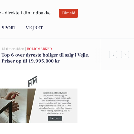
 -
direkte i din indbakke
Tilmeld
SPORT
VEJRET
15 timer siden |
BOLIGMARKED
15 timer siden |
B
‹
›
Top 6 over dyreste boliger til salg i Vejle.
Vindingvej 8
Priser op til 19.995.000 kr
kommet til sa
boligerne he