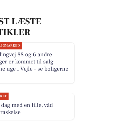
ST LÆSTE
TIKLER
LIGMARKED
ingvej 88 og 6 andre
ger er kommet til salg
e uge i Vejle - se boligerne
JRET
dag med en lille, våd
raskelse