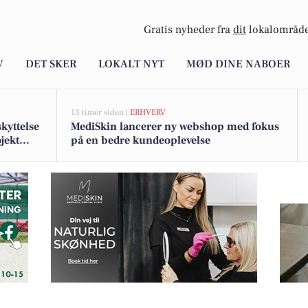
Gratis nyheder fra
dit
lokalområde
V
DET SKER
LOKALT NYT
MØD DINE NABOER
13 timer siden |
ERHVERV
kyttelse
MediSkin lancerer ny webshop med fokus
jekt
på en bedre kundeoplevelse
e varmepumpe