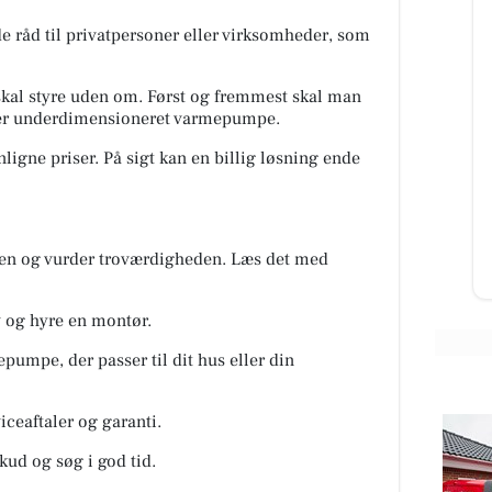
e råd til privatpersoner eller virksomheder, som
kal styre uden om. Først og fremmest skal man
ller underdimensioneret varmepumpe.
Fodterapeutisk Klinik
se
v/Lajla Andersen
gne priser. På sigt kan en billig løsning ende
eden
FØR / NU - Ligtorne 1. besøg i dec.
2025 vs. i dag. Denne kunde har
..
kæmpet længe med mange
smertefulde ligtorne. I dag: Før...
en og vurder troværdigheden. Læs det med
Åbn opslaget
v og hyre en montør.
pumpe, der passer til dit hus eller din
ceaftaler og garanti.
ud og søg i god tid.