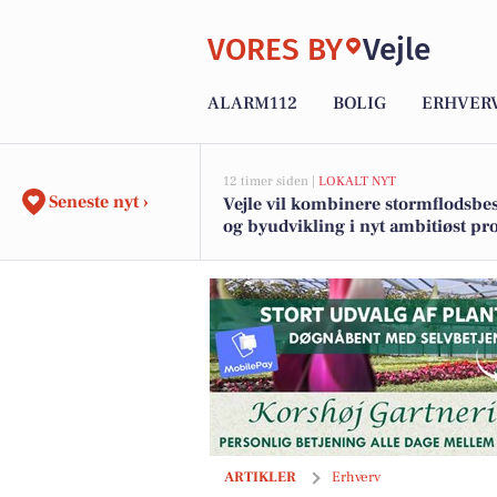
VORES BY
Vejle
ALARM112
BOLIG
ERHVER
12 timer siden |
LOKALT NYT
Seneste nyt ›
Vejle vil kombinere stormflodsbes
og byudvikling i nyt ambitiøst pro
langs fjorden
Fejlkøb kan være dyre: Vælg den rett
ARTIKLER
Erhverv