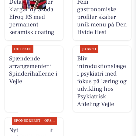
Detailing Center
Fem
klargør ny Skoda
gastronomiske
Elroq RS med
profiler skaber
permanent
unik menu på Den
keramisk coating
Hvide Hest
DET SKER
JOBNYT
Spændende
Bliv
arrangementer i
introduktionslæge
Spinderihallerne i
i psykiatri med
Vejle
fokus på læring og
udvikling hos
Psykiatrisk
Afdeling Vejle
SPONSORERET
OPSLAGSTAVLEN
Nyt fra Fairpaint