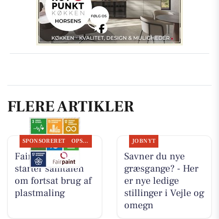
FLERE ARTIKLER
SPONSORERET
OPSLAGSTAVLEN
JOBNYT
Fairpaint ApS
Savner du nye
starter samtalen
græsgange? - Her
om fortsat brug af
er nye ledige
plastmaling
stillinger i Vejle og
omegn