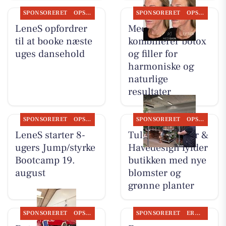
SPONSORERET
OPSLAGSTAVLEN
SPONSORERET
OPSLAGSTAVLEN
LeneS opfordrer
MediSkin
til at booke næste
kombinerer botox
uges dansehold
og filler for
harmoniske og
naturlige
resultater
SPONSORERET
OPSLAGSTAVLEN
SPONSORERET
OPSLAGSTAVLEN
LeneS starter 8-
Tulipa Blomster &
ugers Jump/styrke
Havedesign fylder
Bootcamp 19.
butikken med nye
august
blomster og
grønne planter
SPONSORERET
OPSLAGSTAVLEN
SPONSORERET
ERHVERV