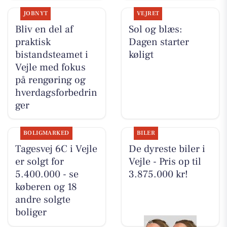
JOBNYT
VEJRET
Bliv en del af
Sol og blæs:
praktisk
Dagen starter
bistandsteamet i
køligt
Vejle med fokus
på rengøring og
hverdagsforbedrin
ger
BOLIGMARKED
BILER
Tagesvej 6C i Vejle
De dyreste biler i
er solgt for
Vejle - Pris op til
5.400.000 - se
3.875.000 kr!
køberen og 18
andre solgte
boliger