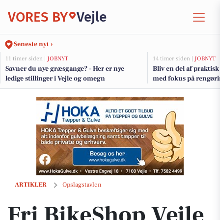
VORES BY
Vejle
Seneste nyt ›
11 timer siden |
JOBNYT
14 timer siden |
JOBNYT
Savner du nye græsgange? - Her er nye
Bliv en del af praktis
ledige stillinger i Vejle og omegn
med fokus på rengøri
hverdagsforbedringe
Fri BikeShop Vejle opfordrer dig til at blive medlem af kundeklubben
ARTIKLER
Opslagstavlen
Fri BikeShop Vejle