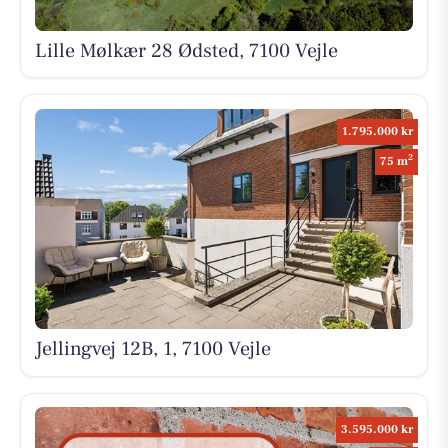
Lille Mølkær 28 Ødsted, 7100 Vejle
1.795.000 kr
2
75 m
Jellingvej 12B, 1, 7100 Vejle
3.595.000 kr