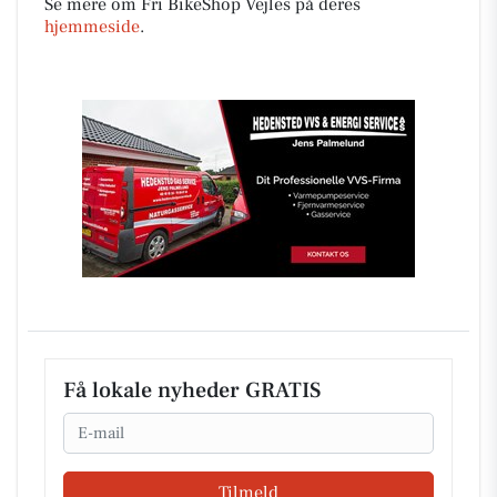
Se mere om Fri BikeShop Vejles på deres
hjemmeside
.
Få lokale nyheder GRATIS
Email
Tilmeld