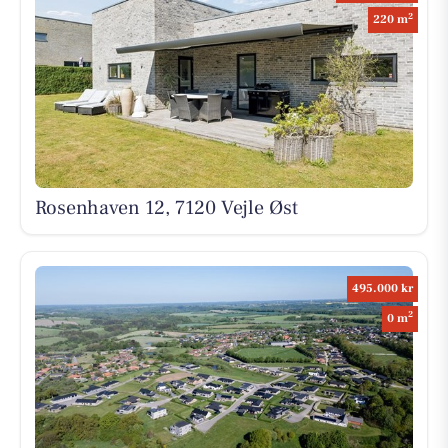
2
220 m
Rosenhaven 12, 7120 Vejle Øst
495.000 kr
2
0 m