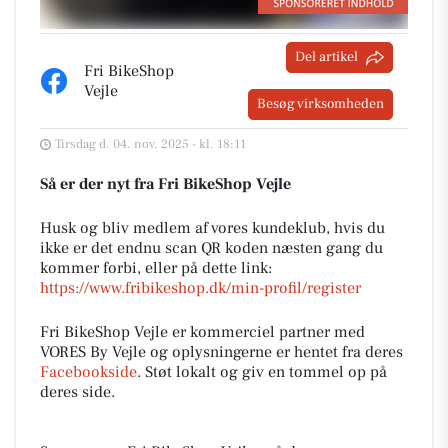
Del artikel
Fri BikeShop
Vejle
Besøg virksomheden
Tirsdag d. 04. nov. 2025 - kl. 18:11
Så er der nyt fra Fri BikeShop Vejle
Husk og bliv medlem af vores kundeklub, hvis du
ikke er det endnu scan QR koden næsten gang du
kommer forbi, eller på dette link:
https://www.fribikeshop.dk/min-profil/register
Fri BikeShop Vejle er kommerciel partner med
VORES By Vejle og oplysningerne er hentet fra deres
Facebookside
. Støt lokalt og giv en tommel op på
deres side.