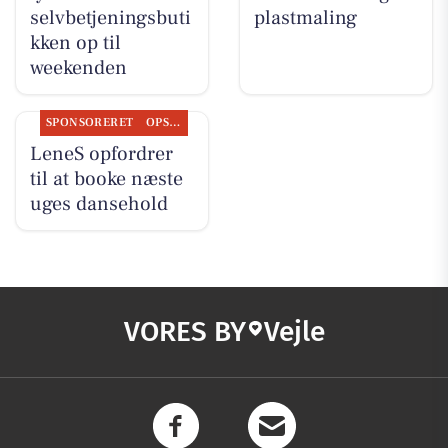
selvbetjeningsbuti
plastmaling
kken op til
weekenden
SPONSORERET
OPSLAGSTAVLEN
LeneS opfordrer
til at booke næste
uges dansehold
VORES BY
Vejle