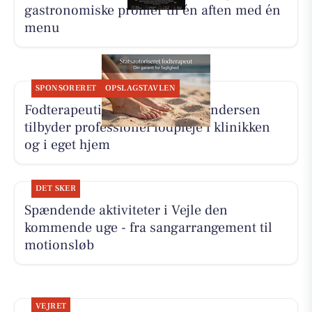
gastronomiske profiler til én aften med én
menu
SPONSORERET
OPSLAGSTAVLEN
Fodterapeutisk Klinik v/Lajla Andersen
tilbyder professionel fodpleje i klinikken
og i eget hjem
DET SKER
Spændende aktiviteter i Vejle den
kommende uge - fra sangarrangement til
motionsløb
VEJRET