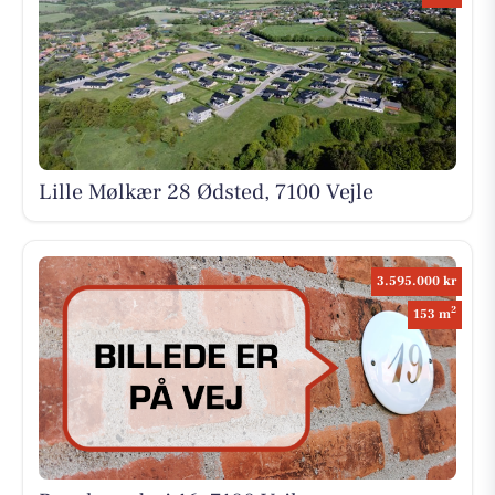
Lille Mølkær 28 Ødsted, 7100 Vejle
3.595.000 kr
2
153 m