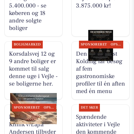
5.400.000 - se
3.875.000 kr!
køberen og 18
andre solgte
boliger
BOLIGMARKED
SPONSORERET
OPSLAGSTAVLEN
Korsdalsvej 12 og
Den Hvide Hest
9 andre boliger er
Kolding får besøg
kommet til salg
af fem
denne uge i Vejle -
gastronomiske
se boligerne her.
profiler til én aften
med én menu
SPONSORERET
OPSLAGSTAVLEN
DET SKER
Fodterapeutisk
Spændende
Klinik v/Lajla
aktiviteter i Vejle
Andersen tilbyder
den kommende