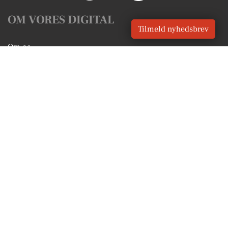
OM VORES DIGITAL
Tilmeld nyhedsbrev
Om os
For annoncører
Vilkår og Privatlivspolitik
Kontakt VORES Digital
Administrer samtykke
GENVEJE
Seneste nyt fra Vejle
Vores lokale erhverv
Kalenderen for Vejle
Fakta om Vejle