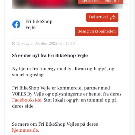
Del artikel
Fri BikeShop
Vejle
Besøg virksomheden
Onsdag d. 03. dec. 2025 - kl. 14:10
Så er der nyt fra Fri BikeShop Vejle
Ny hjelm fra Innergy med lys foran og bagpå, og
smart regnslag
Fri BikeShop Vejle er kommerciel partner med
VORES By Vejle og oplysningerne er hentet fra deres
Facebookside
. Støt lokalt og giv en tommel op på
deres side.
Se mere om Fri BikeShop Vejles på deres
hjemmeside
.