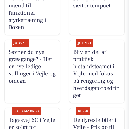
mænd til
sætter tempoet
funktionel
styrketræning i
Boxen
JOBNYT
JOBNYT
Savner du nye
Bliv en del af
græsgange? - Her
praktisk
er nye ledige
bistandsteamet i
stillinger i Vejle og
Vejle med fokus
omegn
på rengøring og
hverdagsforbedrin
ger
BOLIGMARKED
BILER
Tagesvej 6C i Vejle
De dyreste biler i
er solgt for
Vejle - Pris op til