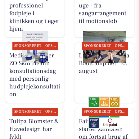
professionel
uge - fra
fodpleje i
sangarrangement
klinikken og i eget
til motionsløb
hjem
SPONSORERET
OPSLAGSTAVLEN
SPONSORERET
OPSLAGSTAVLEN
MediSkin holder
LeneS starter Yoga
ZO Skin Health
Bootcamp den 10.
konsultationsdag
august
med personlig
hudplejekonsultati
on
SPONSORERET
OPSLAGSTAVLEN
SPONSORERET
OPSLAGSTAVLEN
Tulipa Blomster &
Fairpaint ApS
Havedesign har
starter samtalen
fyldt
om fortsat brug af