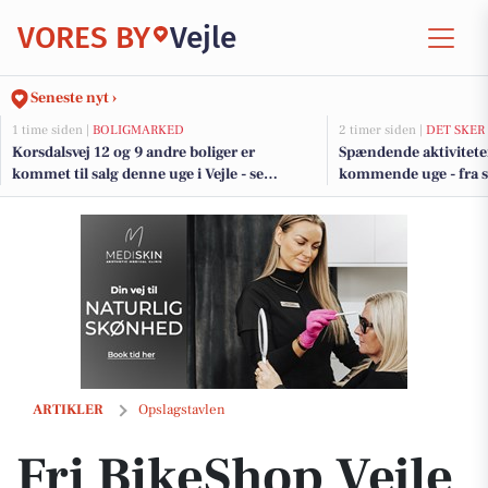
VORES BY
Vejle
Seneste nyt ›
1 time siden |
BOLIGMARKED
2 timer siden |
DET SKER
Korsdalsvej 12 og 9 andre boliger er
Spændende aktiviteter
kommet til salg denne uge i Vejle - se
kommende uge - fra s
boligerne her.
motionsløb
Fri BikeShop Vejle præsenterer ny Innergy-hjelm med lys og regnsla
ARTIKLER
Opslagstavlen
Fri BikeShop Vejle