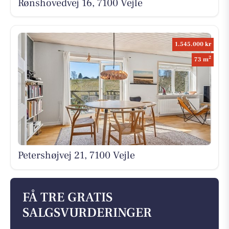
Rønshovedvej 16, 7100 Vejle
1.545.000 kr
2
73 m
Petershøjvej 21, 7100 Vejle
FÅ TRE GRATIS
SALGSVURDERINGER