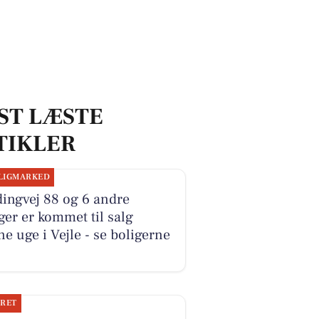
ST LÆSTE
TIKLER
LIGMARKED
ingvej 88 og 6 andre
ger er kommet til salg
e uge i Vejle - se boligerne
JRET