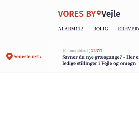
VORES BY
Vejle
ALARM112
BOLIG
ERHVER
10 timer siden |
JOBNYT
Seneste nyt ›
Savner du nye græsgange? - Her e
ledige stillinger i Vejle og omegn