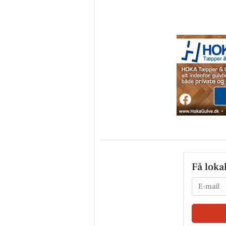
Få loka
Email