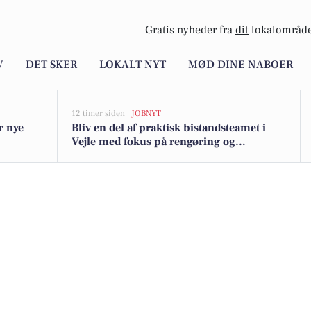
Gratis nyheder fra
dit
lokalområde
V
DET SKER
LOKALT NYT
MØD DINE NABOER
12 timer siden |
JOBNYT
r nye
Bliv en del af praktisk bistandsteamet i
Vejle med fokus på rengøring og
hverdagsforbedringer