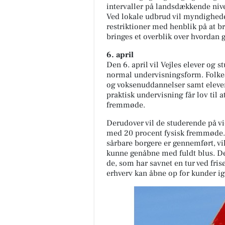
intervaller på landsdækkende niv
Ved lokale udbrud vil myndigheder
restriktioner med henblik på at b
bringes et overblik over hvordan
6. april
Den 6. april vil Vejles elever og 
normal undervisningsform. Folkesk
og voksenuddannelser samt eleve
praktisk undervisning får lov til
fremmøde.
Derudover vil de studerende på v
med 20 procent fysisk fremmøde. 
sårbare borgere er gennemført, vi
kunne genåbne med fuldt blus. Den
de, som har savnet en tur ved fris
erhverv kan åbne op for kunder i