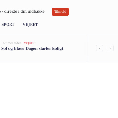
 -
direkte i din indbakke
Tilmeld
SPORT
VEJRET
16 timer siden |
VEJRET
06-08-2026 15:00
‹
›
Sol og blæs: Dagen starter køligt
Fem gastrono
menu på Den