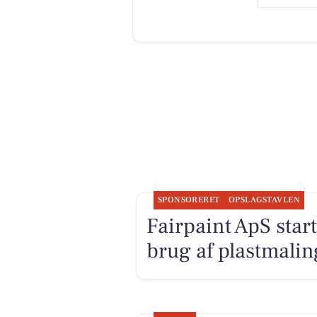
SPONSORERET
OPSLAGSTAVLEN
Fairpaint ApS star
brug af plastmalin