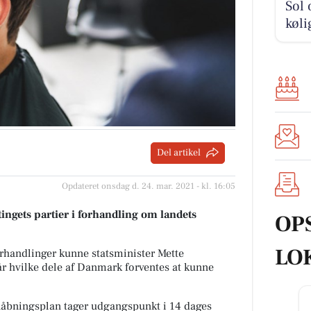
Sol 
køli
Del artikel
Opdateret onsdag d. 24. mar. 2021 - kl. 16:05
ingets partier i forhandling om landets
OP
LO
orhandlinger kunne statsminister Mette
når hvilke dele af Danmark forventes at kunne
nåbningsplan tager udgangspunkt i 14 dages