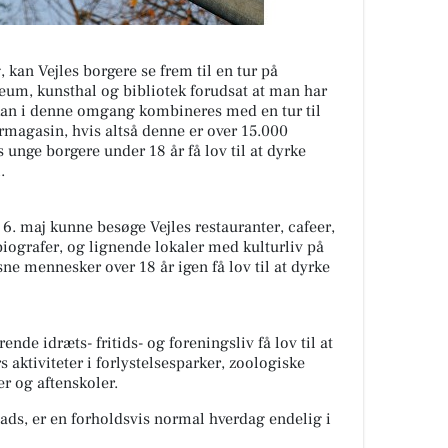
 kan Vejles borgere se frem til en tur på
eum, kunsthal og bibliotek forudsat at man har
 kan i denne omgang kombineres med en tur til
ormagasin, hvis altså denne er over 15.000
 unge borgere under 18 år få lov til at dyrke
i.
6. maj kunne besøge Vejles restauranter, cafeer,
 biografer, og lignende lokaler med kulturliv på
ne mennesker over 18 år igen få lov til at dyrke
rende idræts- fritids- og foreningsliv få lov til at
aktiviteter i forlystelsesparker, zoologiske
er og aftenskoler.
ads, er en forholdsvis normal hverdag endelig i