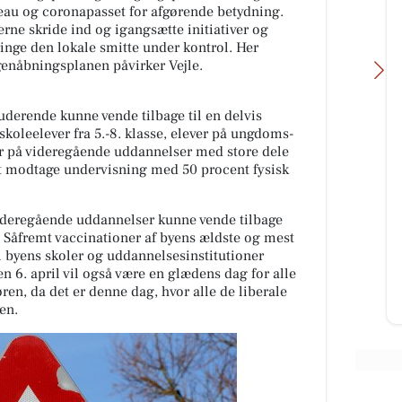
eau og coronapasset for afgørende betydning.
ne skride ind og igangsætte initiativer og
ringe den lokale smitte under kontrol. Her
 genåbningsplanen påvirker Vejle.
studerende kunne vende tilbage til en delvis
oleelever fra 5.-8. klasse, elever på ungdoms-
r på videregående uddannelser med store dele
 at modtage undervisning med 50 procent fysisk
MediSkin
✨ Der findes sjældent én
behandling, der kan det hele.
ideregående uddannelser kunne vende tilbage
Derfor kombinerer vi ofte
Såfremt vaccinationer af byens ældste og mest
forskellige behandlingsformer for
l byens skoler og uddannelsesinstitutioner
at skabe ...
 6. april vil også være en glædens dag for alle
øren, da det er denne dag, hvor alle de liberale
Åbn opslaget
gen.