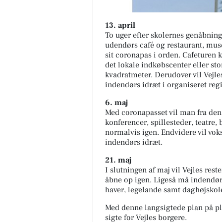
13. april
To uger efter skolernes genåbning,
udendørs café og restaurant, mus
sit coronapas i orden. Cafeturen
det lokale indkøbscenter eller st
kvadratmeter. Derudover vil Vejles
indendørs idræt i organiseret reg
6. maj
Med coronapasset vil man fra den 
konferencer, spillesteder, teatre,
normalvis igen. Endvidere vil voks
indendørs idræt.
21. maj
I slutningen af maj vil Vejles reste
åbne op igen. Ligeså må indendørs 
haver, legelande samt daghøjskol
Med denne langsigtede plan på pl
sigte for Vejles borgere.