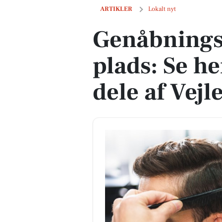
Genåbningsplanen er på plads: Se her h
ARTIKLER
Lokalt nyt
Genåbnings
plads: Se h
dele af Vejl