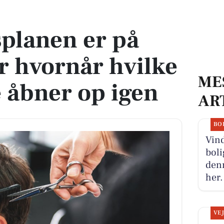
vornår hvilke dele af Vejle åbner op igen
planen er på
er hvornår hvilke
ME
e åbner op igen
AR
BO
Vind
boli
denn
her.
VE