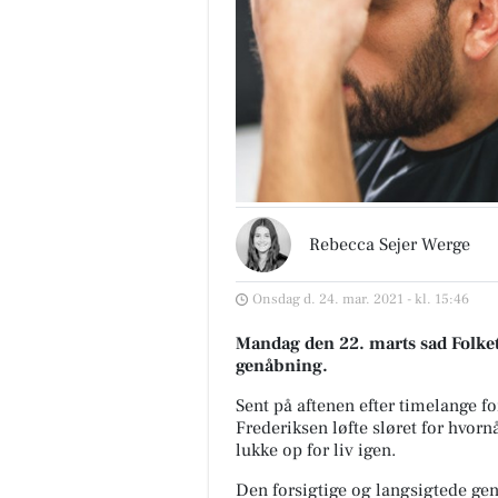
Rebecca Sejer Werge
Onsdag d. 24. mar. 2021 - kl. 15:46
Mandag den 22. marts sad Folket
genåbning.
Sent på aftenen efter timelange f
Frederiksen løfte sløret for hvor
lukke op for liv igen.
Den forsigtige og langsigtede ge