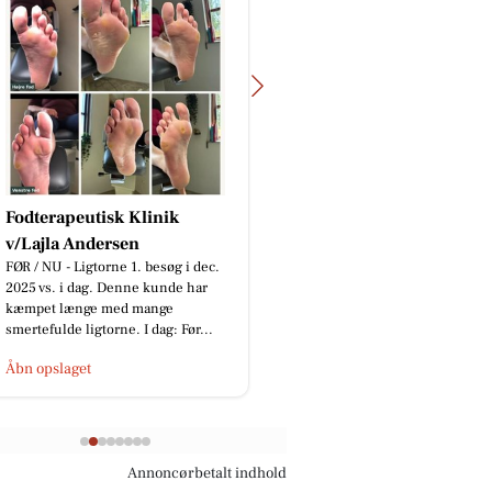
Fodterapeutisk Klinik
Fairpaint ApS
Hvad er undskyldningen
v/Lajla Andersen
brug af plastmaling? P
FØR / NU - Ligtorne 1. besøg i dec.
har i mange år været 
2025 vs. i dag. Denne kunde har
løsning inden for bygg
kæmpet længe med mange
smertefulde ligtorne. I dag: Før...
Åbn opslaget
Åbn opslaget
Annoncørbetalt indhold