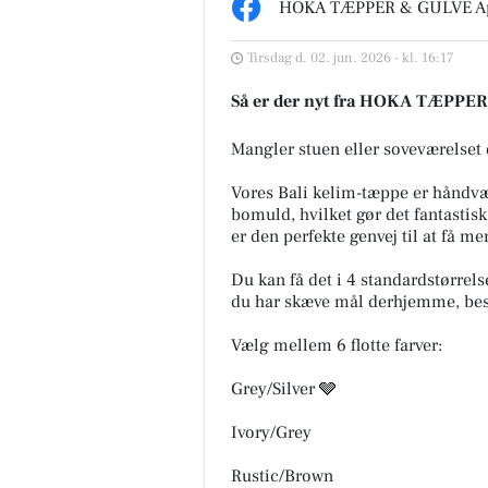
HOKA TÆPPER & GULVE A
Tirsdag d. 02. jun. 2026 - kl. 16:17
Så er der nyt fra HOKA TÆPPE
Mangler stuen eller soveværelset 
ling Center
Tulipa Blomster &
Vores Bali kelim-tæppe er håndv
da Elroq RS i en fantastisk
Havedesign
bomuld, hvilket gør det fantastisk 
tallak ❤️✨ En fabriksny bil
🌿 NYE VARER I BUTIKKEN 🌿
er den perfekte genvej til at få m
e nødvendigvis
til morgen har vi været ude og
ydende med en perfekt lak.
hente en masse flotte planter 
Du kan få det i 4 standardstørrels
🌱 – og nu er butikken fyldt...
du har skæve mål derhjemme, best
pslaget
Åbn opslaget
Vælg mellem 6 flotte farver:
Grey/Silver 🩶
Ivory/Grey
Rustic/Brown