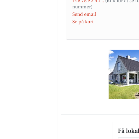
+45 75 82 44 ..
Send email
Se på kort
Få loka