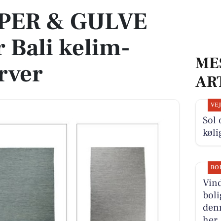
PER & GULVE
r Bali kelim-
ME
rver
AR
VE
Sol 
køli
BO
Vind
boli
denn
her.