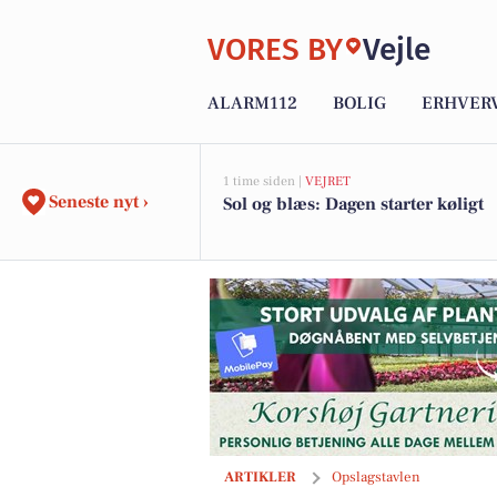
VORES BY
Vejle
ALARM112
BOLIG
ERHVER
1 time siden |
VEJRET
Seneste nyt ›
Sol og blæs: Dagen starter køligt
HOKA TÆPPER & GULVE ApS tilbyder Bal
ARTIKLER
Opslagstavlen