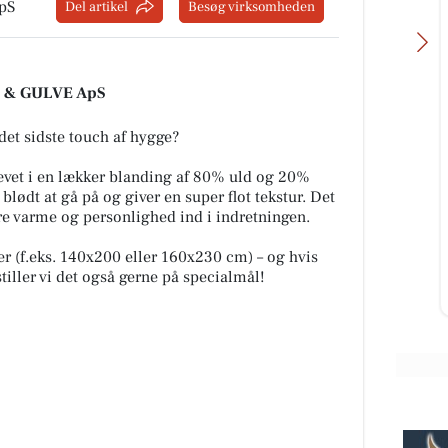
pS
Del artikel
Besøg virksomheden
R & GULVE ApS
det sidste touch af hygge?
Skole Booster
ævet i en lækker blanding af 80% uld og 20%
Har dit barn brug for mere hjælp,
blødt at gå på og giver en super flot tekstur. Det
end skolen kan tilbyde? I uge 34
 Her
ere varme og personlighed ind i indretningen.
starte SkoleBooster op med
holdundervisning, eftermiddag...
🌾🪴
er (f.eks. 140x200 eller 160x230 cm) – og hvis
iller vi det også gerne på specialmål!
Åbn opslaget