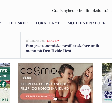
Gratis nyheder fra
dit
lokalområde
V
DET SKER
LOKALT NYT
MØD DINE NABOER
15 timer siden |
ERHVERV
Fem gastronomiske profiler skaber unik
menu på Den Hvide Hest
i kelim-tæppe i 6 farver