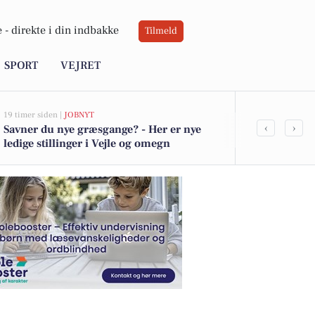
 -
direkte i din indbakke
Tilmeld
SPORT
VEJRET
19 timer siden |
JOBNYT
21 timer siden |
D
‹
›
Savner du nye græsgange? - Her er nye
Spændende a
ledige stillinger i Vejle og omegn
Spinderihalle