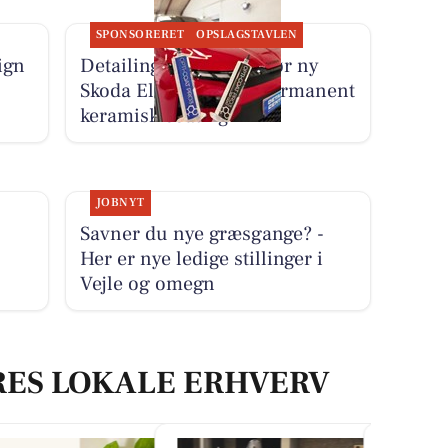
SPONSORERET
OPSLAGSTAVLEN
ign
Detailing Center klargør ny
Skoda Elroq RS med permanent
keramisk coating
JOBNYT
Savner du nye græsgange? -
Her er nye ledige stillinger i
Vejle og omegn
RES LOKALE ERHVERV