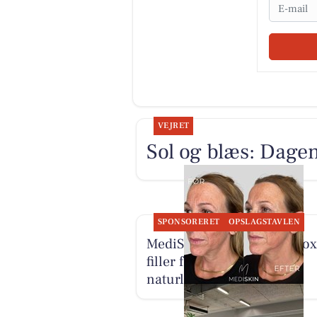
Email
VEJRET
Sol og blæs: Dagen 
SPONSORERET
OPSLAGSTAVLEN
MediSkin kombinerer botox
filler for harmoniske og
naturlige resultater