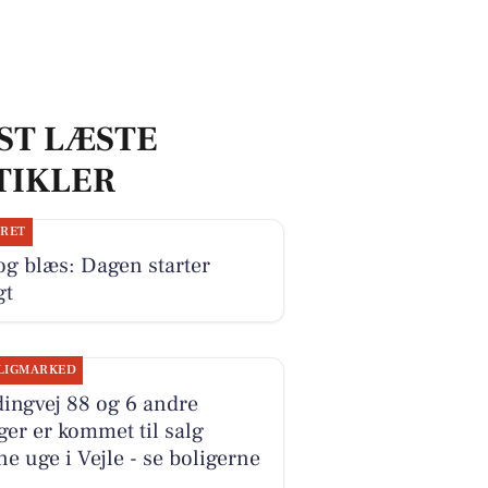
ST LÆSTE
TIKLER
JRET
og blæs: Dagen starter
gt
LIGMARKED
ingvej 88 og 6 andre
ger er kommet til salg
e uge i Vejle - se boligerne