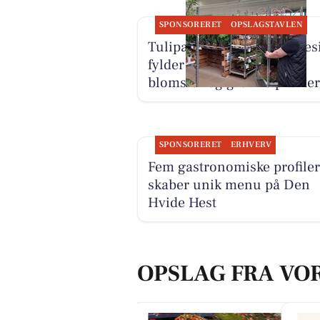
SPONSORERET
OPSLAGSTAVLEN
Tulipa Blomster & Havedes
fylder butikken med nye
blomster og grønne planter
SPONSORERET
ERHVERV
Fem gastronomiske profiler
skaber unik menu på Den
Hvide Hest
OPSLAG FRA VO