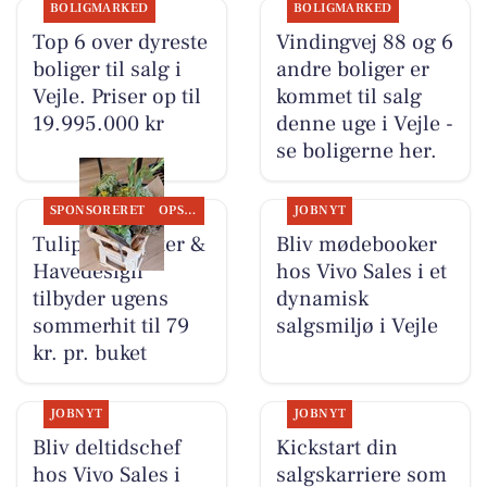
BOLIGMARKED
BOLIGMARKED
Top 6 over dyreste
Vindingvej 88 og 6
boliger til salg i
andre boliger er
Vejle. Priser op til
kommet til salg
19.995.000 kr
denne uge i Vejle -
se boligerne her.
SPONSORERET
OPSLAGSTAVLEN
JOBNYT
Tulipa Blomster &
Bliv mødebooker
Havedesign
hos Vivo Sales i et
tilbyder ugens
dynamisk
sommerhit til 79
salgsmiljø i Vejle
kr. pr. buket
JOBNYT
JOBNYT
Bliv deltidschef
Kickstart din
hos Vivo Sales i
salgskarriere som