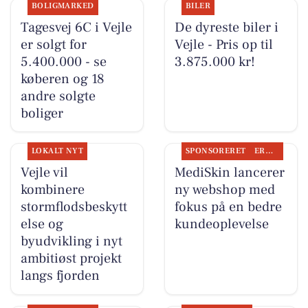
BOLIGMARKED
BILER
Tagesvej 6C i Vejle
De dyreste biler i
er solgt for
Vejle - Pris op til
5.400.000 - se
3.875.000 kr!
køberen og 18
andre solgte
boliger
LOKALT NYT
SPONSORERET
ERHVERV
Vejle vil
MediSkin lancerer
kombinere
ny webshop med
stormflodsbeskytt
fokus på en bedre
else og
kundeoplevelse
byudvikling i nyt
ambitiøst projekt
langs fjorden