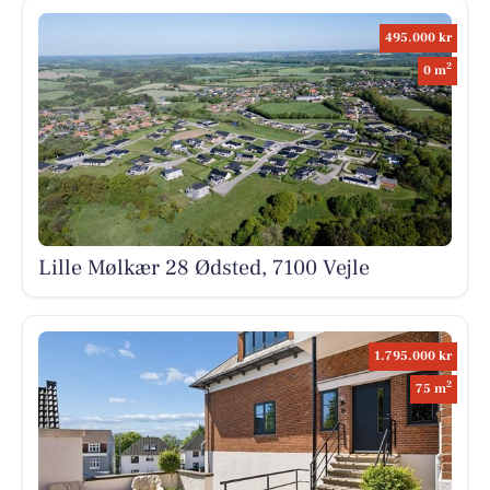
495.000 kr
2
0 m
Lille Mølkær 28 Ødsted, 7100 Vejle
1.795.000 kr
2
75 m