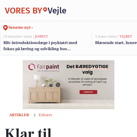
VORES BY
Vejle
Seneste nyt ›
14 minutter siden |
JOBNYT
3 timer siden |
VEJRET
Bliv introduktionslæge i psykiatri med
Blæsende start, luner
fokus på læring og udvikling hos
Psykiatrisk Afdeling Vejle
Klar til sommerens varme? Så er det tid til at få tjekket bilens aircond
ARTIKLER
Erhverv
Klar til