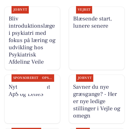
JOBNYT
VEJRET
Bliv
Blæsende start,
introduktionslæge
lunere senere
i psykiatri med
fokus på læring og
udvikling hos
Psykiatrisk
Afdeling Vejle
SPONSORERET
OPSLAGSTAVLEN
JOBNYT
Nyt fra Fairpaint
Savner du nye
ApS og LeneS
græsgange? - Her
er nye ledige
stillinger i Vejle og
omegn