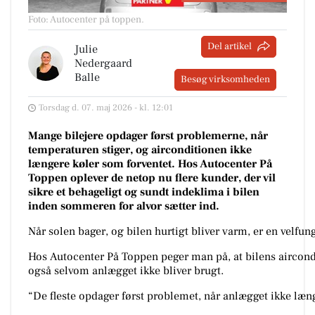
Foto: Autocenter på toppen
.
Del artikel
Julie
Nedergaard
Balle
Besøg virksomheden
Torsdag d. 07. maj 2026 - kl. 12:01
Mange bilejere opdager først problemerne, når
temperaturen stiger, og airconditionen ikke
længere køler som forventet. Hos Autocenter På
Toppen oplever de netop nu flere kunder, der vil
sikre et behageligt og sundt indeklima i bilen
inden sommeren for alvor sætter ind.
Når solen bager, og bilen hurtigt bliver varm, er en velfu
Hos Autocenter På Toppen peger man på, at bilens aircondit
også selvom anlægget ikke bliver brugt.
“De fleste opdager først problemet, når anlægget ikke læn