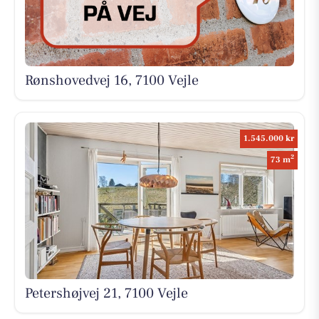
Rønshovedvej 16, 7100 Vejle
1.545.000 kr
2
73 m
Petershøjvej 21, 7100 Vejle