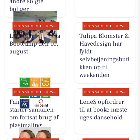
andre solgte
boliger
SPONSORERET
OPSLAGSTAVLEN
SPONSORERET
OPSLAGSTAVLEN
LeneS starter Yoga
Tulipa Blomster &
Bootcamp den 10.
Havedesign har
august
fyldt
selvbetjeningsbuti
kken op til
weekenden
SPONSORERET
OPSLAGSTAVLEN
SPONSORERET
OPSLAGSTAVLEN
Fairpaint ApS
LeneS opfordrer
starter samtalen
til at booke næste
om fortsat brug af
uges dansehold
plastmaling