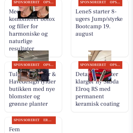
SPONSORERET
OPSLAGSTAVLEN
SPONSORERET
OPSLAGSTAVLEN
MediSkin
LeneS starter 8-
kombinerer botox
ugers Jump/styrke
og filler for
Bootcamp 19.
harmoniske og
august
naturlige
resultater
SPONSORERET
OPSLAGSTAVLEN
SPONSORERET
OPSLAGSTAVLEN
Tulipa Blomster &
Detailing Center
Havedesign fylder
klargør ny Skoda
butikken med nye
Elroq RS med
blomster og
permanent
grønne planter
keramisk coating
SPONSORERET
ERHVERV
Fem