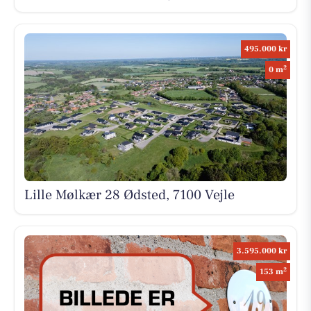
495.000 kr
2
0 m
Lille Mølkær 28 Ødsted, 7100 Vejle
3.595.000 kr
2
153 m