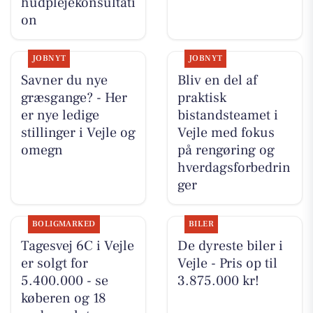
hudplejekonsultati
on
JOBNYT
JOBNYT
Savner du nye
Bliv en del af
græsgange? - Her
praktisk
er nye ledige
bistandsteamet i
stillinger i Vejle og
Vejle med fokus
omegn
på rengøring og
hverdagsforbedrin
ger
BOLIGMARKED
BILER
Tagesvej 6C i Vejle
De dyreste biler i
er solgt for
Vejle - Pris op til
5.400.000 - se
3.875.000 kr!
køberen og 18