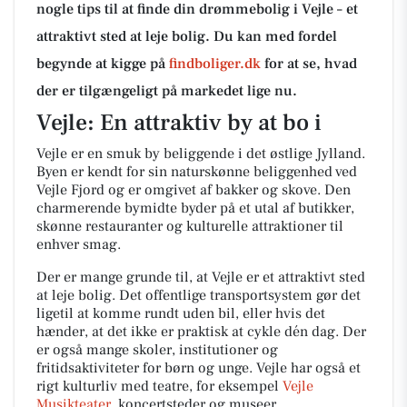
nogle tips til at finde din drømmebolig i Vejle – et
attraktivt sted at leje bolig. Du kan med fordel
begynde at kigge på
findboliger.dk
for at se, hvad
der er tilgængeligt på markedet lige nu.
Vejle: En attraktiv by at bo i
Vejle er en smuk by beliggende i det østlige Jylland.
Byen er kendt for sin naturskønne beliggenhed ved
Vejle Fjord og er omgivet af bakker og skove. Den
charmerende bymidte byder på et utal af butikker,
skønne restauranter og kulturelle attraktioner til
enhver smag.
Der er mange grunde til, at Vejle er et attraktivt sted
at leje bolig. Det offentlige transportsystem gør det
ligetil at komme rundt uden bil, eller hvis det
hænder, at det ikke er praktisk at cykle dén dag. Der
er også mange skoler, institutioner og
fritidsaktiviteter for børn og unge. Vejle har også et
rigt kulturliv med teatre, for eksempel
Vejle
Musikteater
, koncertsteder og museer.