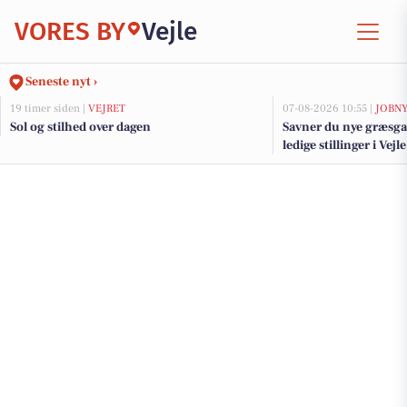
VORES BY
Vejle
Seneste nyt ›
19 timer siden |
VEJRET
07-08-2026 10:55 |
JOBN
Sol og stilhed over dagen
Savner du nye græsga
ledige stillinger i Ve