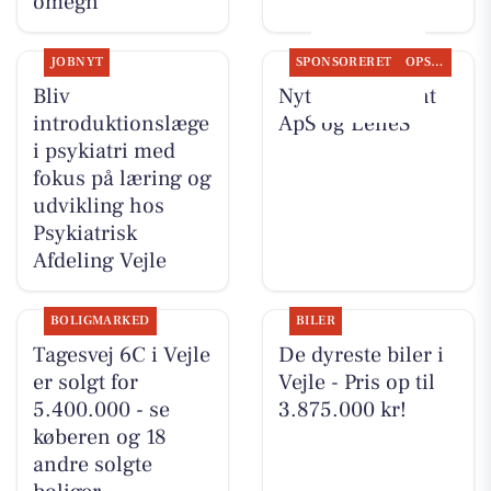
omegn
JOBNYT
SPONSORERET
OPSLAGSTAVLEN
Bliv
Nyt fra Fairpaint
introduktionslæge
ApS og LeneS
i psykiatri med
fokus på læring og
udvikling hos
Psykiatrisk
Afdeling Vejle
BOLIGMARKED
BILER
Tagesvej 6C i Vejle
De dyreste biler i
er solgt for
Vejle - Pris op til
5.400.000 - se
3.875.000 kr!
køberen og 18
andre solgte