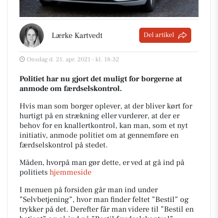
Lærke Kartvedt
Del artikel
Onsdag d. 21. apr. 2021 - kl. 18:32
Politiet har nu gjort det muligt for borgerne at
anmode om færdselskontrol.
Hvis man som borger oplever, at der bliver kørt for
hurtigt på en strækning eller vurderer, at der er
behov for en knallertkontrol, kan man, som et nyt
initiativ, anmode politiet om at gennemføre en
færdselskontrol på stedet.
Måden, hvorpå man gør dette, er ved at gå ind på
politiets
hjemmeside
I menuen på forsiden går man ind under
”Selvbetjening”, hvor man finder feltet ”Bestil” og
trykker på det. Derefter får man videre til ”Bestil en