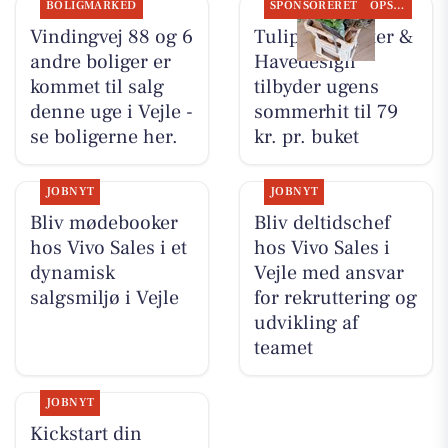
BOLIGMARKED
SPONSORERET
OPSLAGSTAVLEN
Vindingvej 88 og 6
Tulipa Blomster &
andre boliger er
Havedesign
kommet til salg
tilbyder ugens
denne uge i Vejle -
sommerhit til 79
se boligerne her.
kr. pr. buket
JOBNYT
JOBNYT
Bliv mødebooker
Bliv deltidschef
hos Vivo Sales i et
hos Vivo Sales i
dynamisk
Vejle med ansvar
salgsmiljø i Vejle
for rekruttering og
udvikling af
teamet
JOBNYT
Kickstart din