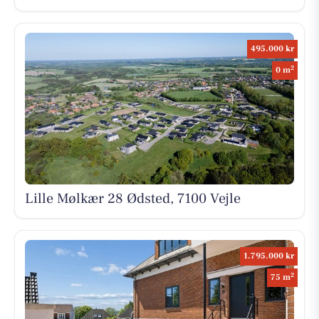
495.000 kr
2
0 m
Lille Mølkær 28 Ødsted, 7100 Vejle
1.795.000 kr
2
75 m