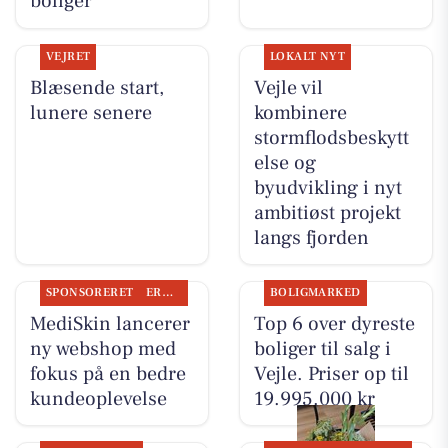
boliger
VEJRET
LOKALT NYT
Blæsende start,
Vejle vil
lunere senere
kombinere
stormflodsbeskytt
else og
byudvikling i nyt
ambitiøst projekt
langs fjorden
SPONSORERET
ERHVERV
BOLIGMARKED
MediSkin lancerer
Top 6 over dyreste
ny webshop med
boliger til salg i
fokus på en bedre
Vejle. Priser op til
kundeoplevelse
19.995.000 kr