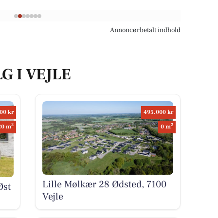
Annoncørbetalt indhold
G I VEJLE
00 kr
495.000 kr
2
2
20 m
0 m
Lille Mølkær 28 Ødsted, 7100
Øst
Vejle