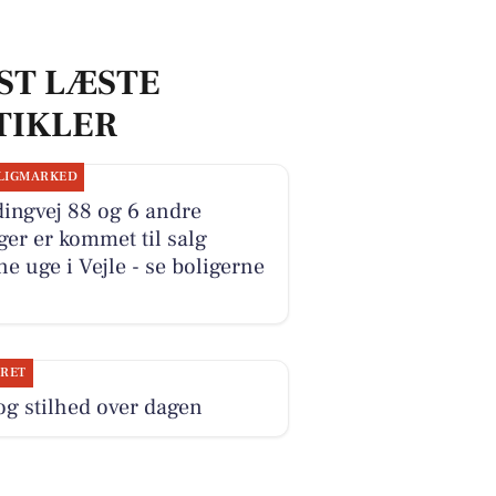
ST LÆSTE
TIKLER
LIGMARKED
ingvej 88 og 6 andre
ger er kommet til salg
e uge i Vejle - se boligerne
JRET
og stilhed over dagen