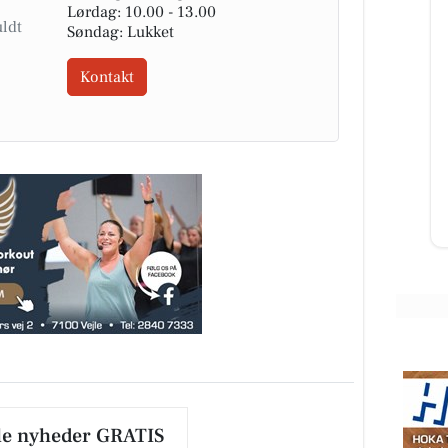
Lørdag: 10.00 - 13.00
Søndag: Lukket
Kontakt
Fodterapeutisk Klinik
v/Lajla Andersen
FØR / NU - Ligtorne 1. besøg i dec.
2025 vs. i dag. Denne kunde har
 for
kæmpet længe med mange
smertefulde ligtorne. I dag: Før...
Åbn opslaget
le nyheder GRATIS