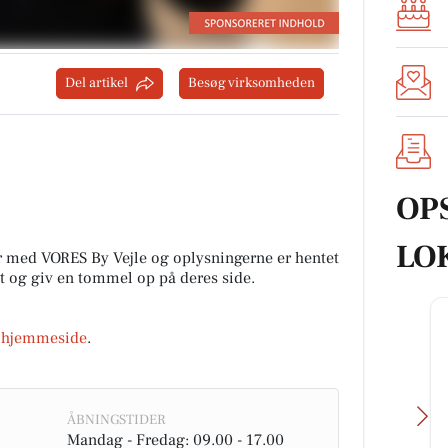
Del artikel
Besøg virksomheden
OP
LO
r med VORES By Vejle og oplysningerne er hentet
alt og giv en tommel op på deres side.
s
hjemmeside
.
ÅBNINGSTIDER
Mandag - Fredag: 09.00 - 17.00