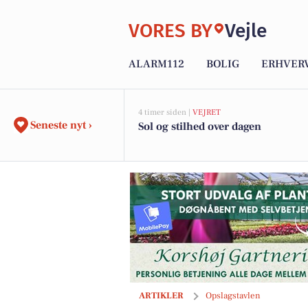
VORES BY
Vejle
ALARM112
BOLIG
ERHVER
4 timer siden |
VEJRET
Seneste nyt ›
Sol og stilhed over dagen
Ny video fra Vejle gulve - Se den her
ARTIKLER
Opslagstavlen