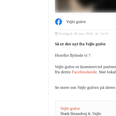
Vejle gulve
Tirsdag d. 02. jun. 2026 - kl. 14:19
Så er der nyt fra Vejle gulve
Hvorfor flyttede vi ?
Vejle gulve er kommerciel partne
fra deres
Facebookside
. Støt lok
Se mere om Vejle gulves på dere
Vejle gulve
Ibæk Strandvej 6, Vejle