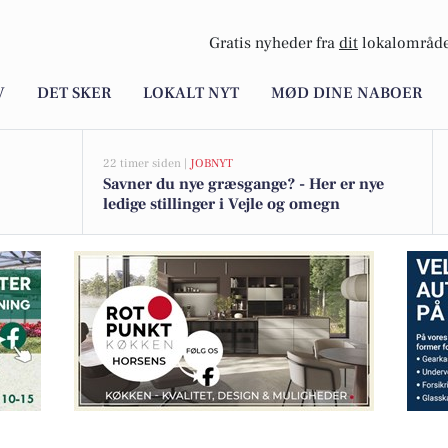
Gratis nyheder fra
dit
lokalområde
V
DET SKER
LOKALT NYT
MØD DINE NABOER
22 timer siden |
JOBNYT
Savner du nye græsgange? - Her er nye
ledige stillinger i Vejle og omegn