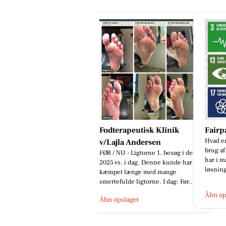
odterapeutisk Klinik
Fairpaint ApS
Detai
Hvad er undskyldningen for fortsat
Ny Skod
/Lajla Andersen
brug af plastmaling? Plastmaling
rød met
R / NU - Ligtorne 1. besøg i dec.
har i mange år været en populær
er ikke
25 vs. i dag. Denne kunde har
løsning inden for bygges...
ensbet
æmpet længe med mange
De...
ertefulde ligtorne. I dag: Før...
Åbn opslaget
Åbn op
bn opslaget