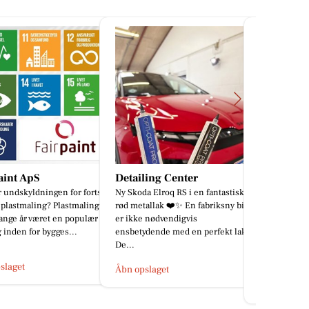
ling Center
Tulipa Blomster &
GARTNER
a Elroq RS i en fantastisk
Havedesign
allak ❤️✨ En fabriksny bil
Vi har fyldt Tulipa
 nødvendigvis
selvbetjeningsbutik op her til
ydende med en perfekt lak.
weekenden, med de smukkeste
sensommer buketter, planter,
blomster, værtind...
Åbn opslage
slaget
Åbn opslaget