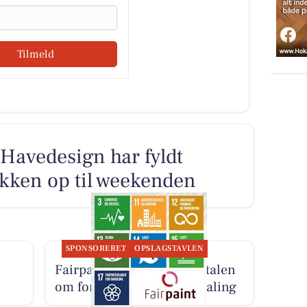
Tilmeld
Havedesign har fyldt
ikken op til weekenden
SPONSORERET
OPSLAGSTAVLEN
Fairpaint ApS starter samtalen
om fortsat brug af plastmaling