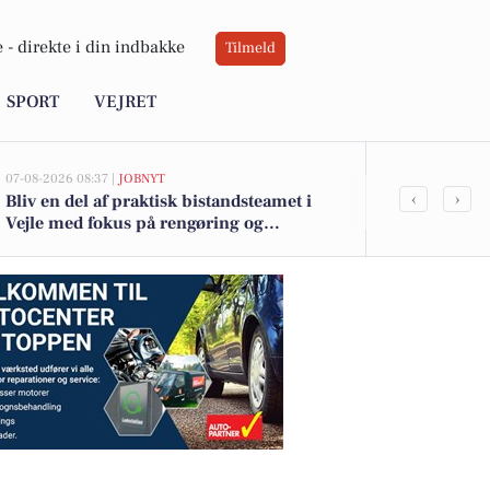
 -
direkte i din indbakke
Tilmeld
SPORT
VEJRET
07-08-2026 08:37 |
JOBNYT
06-08-2026 15:00
‹
›
Bliv en del af praktisk bistandsteamet i
Fem gastrono
Vejle med fokus på rengøring og
menu på Den
hverdagsforbedringer