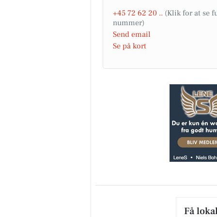
+45 72 62 20 ..
Send email
MediSkin
Se på kort
✨ Der findes sjældent én
behandling, der kan det hele.
Derfor kombinerer vi ofte
forskellige behandlingsformer
at skabe ...
Åbn opslaget
Få loka