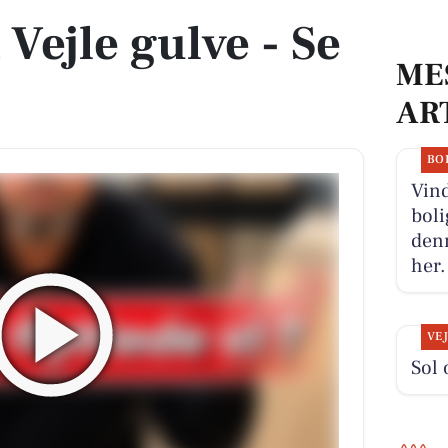
 Vejle gulve - Se
ME
AR
BO
Vind
boli
denn
her.
VE
Sol 