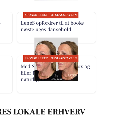
SPONSORERET
OPSLAGSTAVLEN
-
LeneS opfordrer til at booke
i
næste uges dansehold
SPONSORERET
OPSLAGSTAVLEN
MediSkin kombinerer botox og
filler for harmoniske og
naturlige resultater
RES LOKALE ERHVERV