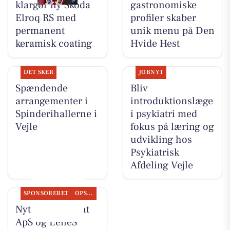
klargør ny Skoda
gastronomiske
Elroq RS med
profiler skaber
permanent
unik menu på Den
keramisk coating
Hvide Hest
DET SKER
JOBNYT
Spændende
Bliv
arrangementer i
introduktionslæge
Spinderihallerne i
i psykiatri med
Vejle
fokus på læring og
udvikling hos
Psykiatrisk
Afdeling Vejle
SPONSORERET
OPSLAGSTAVLEN
Nyt fra Fairpaint
ApS og LeneS