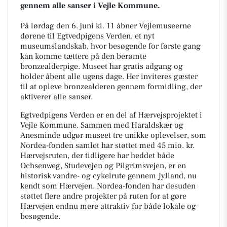
gennem alle sanser i Vejle Kommune.
På lørdag den 6. juni kl. 11 åbner Vejlemuseerne
dørene til Egtvedpigens Verden, et nyt
museumslandskab, hvor besøgende for første gang
kan komme tættere på den berømte
bronzealderpige. Museet har gratis adgang og
holder åbent alle ugens dage. Her inviteres gæster
til at opleve bronzealderen gennem formidling, der
aktiverer alle sanser.
Egtvedpigens Verden er en del af Hærvejsprojektet i
Vejle Kommune. Sammen med Haraldskær og
Anesminde udgør museet tre unikke oplevelser, som
Nordea-fonden samlet har støttet med 45 mio. kr.
Hærvejsruten, der tidligere har heddet både
Ochsenweg, Studevejen og Pilgrimsvejen, er en
historisk vandre- og cykelrute gennem Jylland, nu
kendt som Hærvejen. Nordea-fonden har desuden
støttet flere andre projekter på ruten for at gøre
Hærvejen endnu mere attraktiv for både lokale og
besøgende.