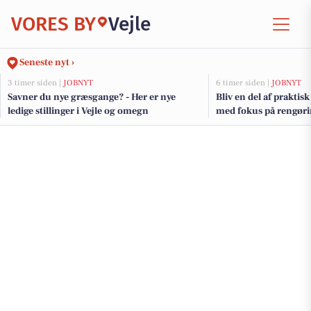
VORES BY
Vejle
Seneste nyt ›
3 timer siden |
JOBNYT
6 timer siden |
JOBNYT
Savner du nye græsgange? - Her er nye
Bliv en del af praktis
ledige stillinger i Vejle og omegn
med fokus på rengøri
hverdagsforbedringe