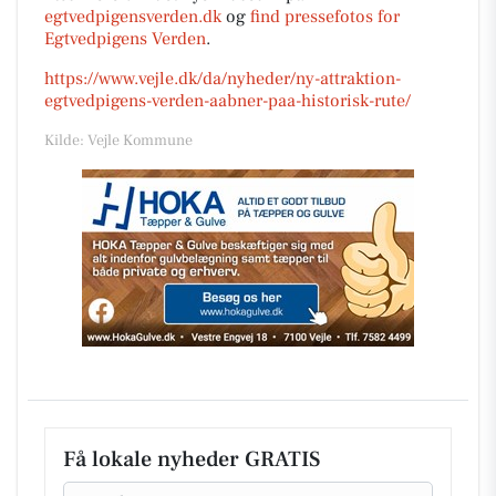
egtvedpigensverden.dk
og
find pressefotos for
Egtvedpigens Verden
.
https://www.vejle.dk/da/nyheder/ny-attraktion-
egtvedpigens-verden-aabner-paa-historisk-rute/
Kilde: Vejle Kommune
Få lokale nyheder GRATIS
Email