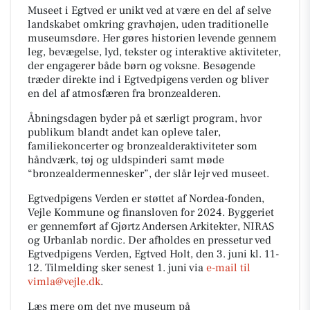
Museet i Egtved er unikt ved at være en del af selve
landskabet omkring gravhøjen, uden traditionelle
museumsdøre. Her gøres historien levende gennem
leg, bevægelse, lyd, tekster og interaktive aktiviteter,
der engagerer både børn og voksne. Besøgende
træder direkte ind i Egtvedpigens verden og bliver
en del af atmosfæren fra bronzealderen.
Åbningsdagen byder på et særligt program, hvor
publikum blandt andet kan opleve taler,
familiekoncerter og bronzealderaktiviteter som
håndværk, tøj og uldspinderi samt møde
“bronzealdermennesker”, der slår lejr ved museet.
Egtvedpigens Verden er støttet af Nordea-fonden,
Vejle Kommune og finansloven for 2024. Byggeriet
er gennemført af Gjørtz Andersen Arkitekter, NIRAS
og Urbanlab nordic. Der afholdes en pressetur ved
Egtvedpigens Verden, Egtved Holt, den 3. juni kl. 11-
12. Tilmelding sker senest 1. juni via
e-mail til
vimla@vejle.dk
.
Læs mere om det nye museum på