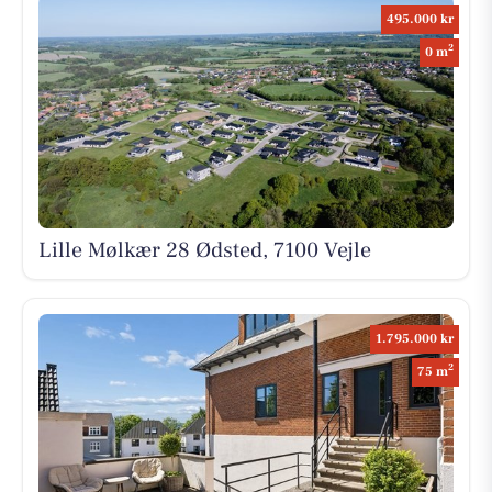
495.000 kr
2
0 m
Lille Mølkær 28 Ødsted, 7100 Vejle
1.795.000 kr
2
75 m