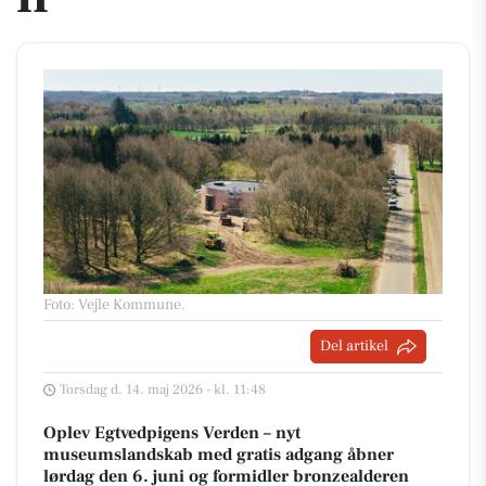
Foto: Vejle Kommune
.
Del artikel
Torsdag d. 14. maj 2026 - kl. 11:48
Oplev Egtvedpigens Verden – nyt
museumslandskab med gratis adgang åbner
lørdag den 6. juni og formidler bronzealderen