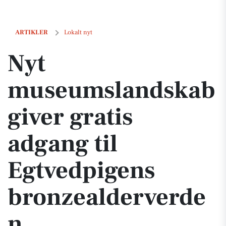
Nyt museumslandskab giver gratis adgang til Egtvedpigens bronzeal
ARTIKLER
Lokalt nyt
Nyt
museumslandskab
giver gratis
adgang til
Egtvedpigens
bronzealderverde
n