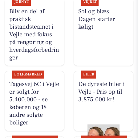
JOBNYT
VEJRET
Bliv en del af
Sol og blæs:
praktisk
Dagen starter
bistandsteamet i
køligt
Vejle med fokus
på rengøring og
hverdagsforbedrin
ger
BOLIGMARKED
BILER
Tagesvej 6C i Vejle
De dyreste biler i
er solgt for
Vejle - Pris op til
5.400.000 - se
3.875.000 kr!
køberen og 18
andre solgte
boliger