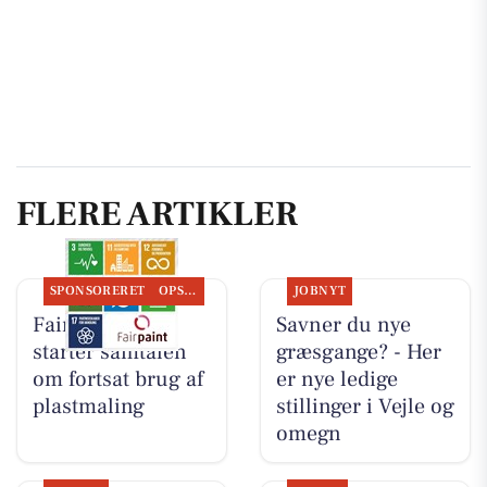
FLERE ARTIKLER
SPONSORERET
OPSLAGSTAVLEN
JOBNYT
Fairpaint ApS
Savner du nye
starter samtalen
græsgange? - Her
om fortsat brug af
er nye ledige
plastmaling
stillinger i Vejle og
omegn