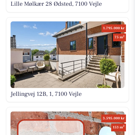
Lille Mølkær 28 Ødsted, 7100 Vejle
1.795.000 kr
2
75 m
Jellingvej 12B, 1, 7100 Vejle
3.595.000 kr
2
153 m