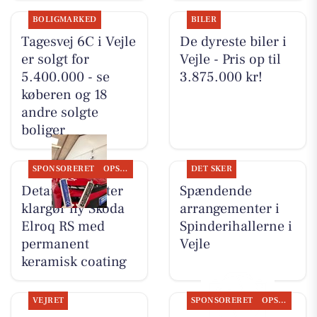
BOLIGMARKED
BILER
Tagesvej 6C i Vejle
De dyreste biler i
er solgt for
Vejle - Pris op til
5.400.000 - se
3.875.000 kr!
køberen og 18
andre solgte
boliger
SPONSORERET
OPSLAGSTAVLEN
DET SKER
Detailing Center
Spændende
klargør ny Skoda
arrangementer i
Elroq RS med
Spinderihallerne i
permanent
Vejle
keramisk coating
VEJRET
SPONSORERET
OPSLAGSTAVLEN