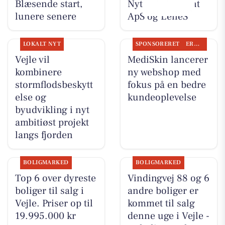
Blæsende start,
Nyt fra Fairpaint
lunere senere
ApS og LeneS
LOKALT NYT
SPONSORERET
ERHVERV
Vejle vil
MediSkin lancerer
kombinere
ny webshop med
stormflodsbeskytt
fokus på en bedre
else og
kundeoplevelse
byudvikling i nyt
ambitiøst projekt
langs fjorden
BOLIGMARKED
BOLIGMARKED
Top 6 over dyreste
Vindingvej 88 og 6
boliger til salg i
andre boliger er
Vejle. Priser op til
kommet til salg
19.995.000 kr
denne uge i Vejle -