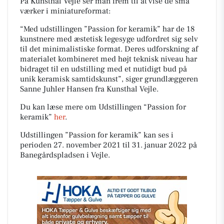
På Kunsthal Vejle ser man frem til at vise de små
værker i miniatureformat:
“Med udstillingen ”Passion for keramik” har de 18
kunstnere med æstetisk legesyge udfordret sig selv
til det minimalistiske format. Deres udforskning af
materialet kombineret med højt teknisk niveau har
bidraget til en udstilling med et nutidigt bud på
unik keramisk samtidskunst”, siger grundlæggeren
Sanne Juhler Hansen fra Kunsthal Vejle.
Du kan læse mere om Udstillingen “Passion for
keramik”
her
.
Udstillingen ”Passion for keramik” kan ses i
perioden 27. november 2021 til 31. januar 2022 på
Banegårdspladsen i Vejle.