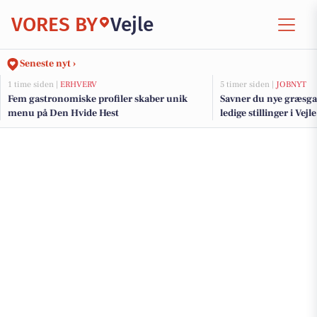
VORES BY
Vejle
Seneste nyt ›
1 time siden |
ERHVERV
5 timer siden |
JOBNYT
Fem gastronomiske profiler skaber unik
Savner du nye græsga
menu på Den Hvide Hest
ledige stillinger i Ve