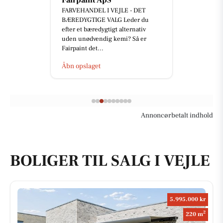
FARVEHANDEL I VEJLE - DET
BÆREDYGTIGE VALG Leder du
efter et bæredygtigt alternativ
uden unødvendig kemi? Så er
Fairpaint det...
Åbn opslaget
Annoncørbetalt indhold
BOLIGER TIL SALG I VEJLE
5.995.000 kr
2
220 m