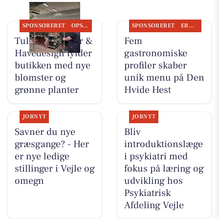
SPONSORERET
OPSLAGSTAVLEN
SPONSORERET
ERHVERV
Tulipa Blomster &
Fem
Havedesign fylder
gastronomiske
butikken med nye
profiler skaber
blomster og
unik menu på Den
grønne planter
Hvide Hest
JOBNYT
JOBNYT
Savner du nye
Bliv
græsgange? - Her
introduktionslæge
er nye ledige
i psykiatri med
stillinger i Vejle og
fokus på læring og
omegn
udvikling hos
Psykiatrisk
Afdeling Vejle