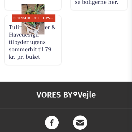
se boligerne her.
SPONSORERET
OPSLAGSTAVLEN
Tulipa Blomster &
Havedesign
tilbyder ugens
sommerhit til 79
kr. pr. buket
VORES BY
Vejle