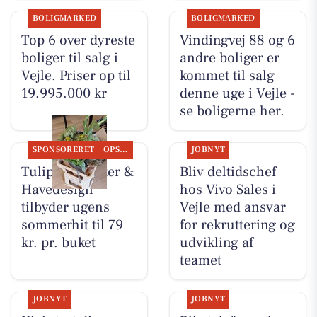
BOLIGMARKED
BOLIGMARKED
Top 6 over dyreste
Vindingvej 88 og 6
boliger til salg i
andre boliger er
Vejle. Priser op til
kommet til salg
19.995.000 kr
denne uge i Vejle -
se boligerne her.
SPONSORERET
OPSLAGSTAVLEN
JOBNYT
Tulipa Blomster &
Bliv deltidschef
Havedesign
hos Vivo Sales i
tilbyder ugens
Vejle med ansvar
sommerhit til 79
for rekruttering og
kr. pr. buket
udvikling af
teamet
JOBNYT
JOBNYT