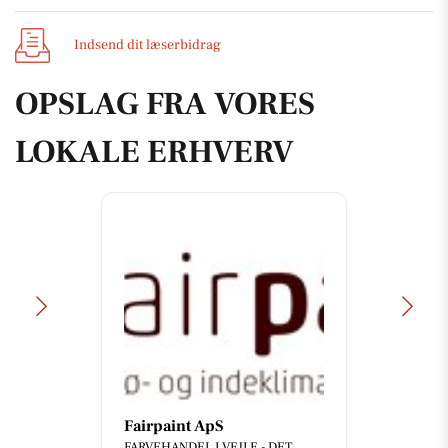
Indsend dit læserbidrag
OPSLAG FRA VORES
LOKALE ERHVERV
Fairpaint ApS
FARVEHANDEL I VEJLE - DET