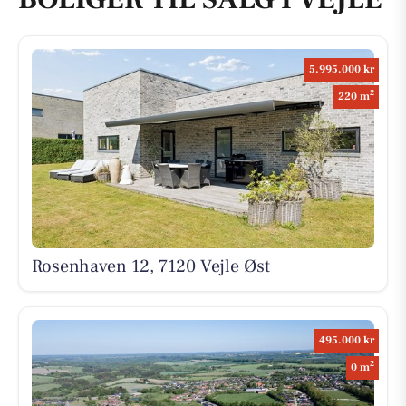
5.995.000 kr
2
220 m
Rosenhaven 12, 7120 Vejle Øst
495.000 kr
2
0 m