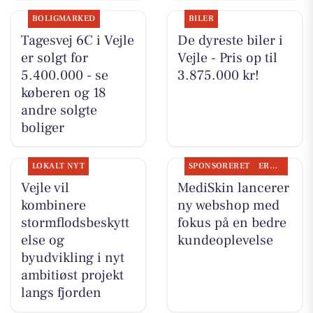
BOLIGMARKED
BILER
Tagesvej 6C i Vejle
De dyreste biler i
er solgt for
Vejle - Pris op til
5.400.000 - se
3.875.000 kr!
køberen og 18
andre solgte
boliger
LOKALT NYT
SPONSORERET
ERHVERV
Vejle vil
MediSkin lancerer
kombinere
ny webshop med
stormflodsbeskytt
fokus på en bedre
else og
kundeoplevelse
byudvikling i nyt
ambitiøst projekt
langs fjorden