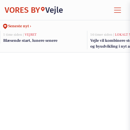
VORES BY
Vejle
Seneste nyt ›
1 time siden |
VEJRET
14 timer siden |
LOKALT 
Blæsende start, lunere senere
Vejle vil kombinere s
og byudvikling i nyt 
fjorden