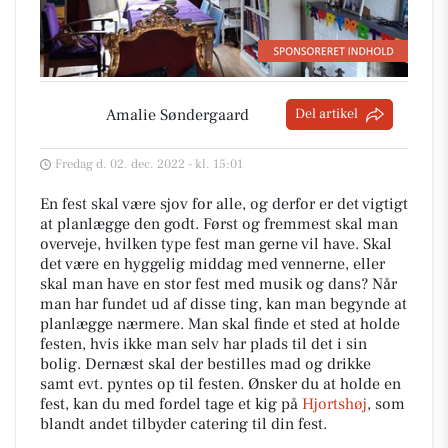
Amalie Søndergaard
Del artikel
Fredag d. 02. dec. 2022 - kl. 15:01
En fest skal være sjov for alle, og derfor er det vigtigt
at planlægge den godt. Først og fremmest skal man
overveje, hvilken type fest man gerne vil have. Skal
det være en hyggelig middag med vennerne, eller
skal man have en stor fest med musik og dans? Når
man har fundet ud af disse ting, kan man begynde at
planlægge nærmere. Man skal finde et sted at holde
festen, hvis ikke man selv har plads til det i sin
bolig. Dernæst skal der bestilles mad og drikke
samt evt. pyntes op til festen. Ønsker du at holde en
fest, kan du med fordel tage et kig på
Hjortshøj
, som
blandt andet tilbyder catering til din fest.