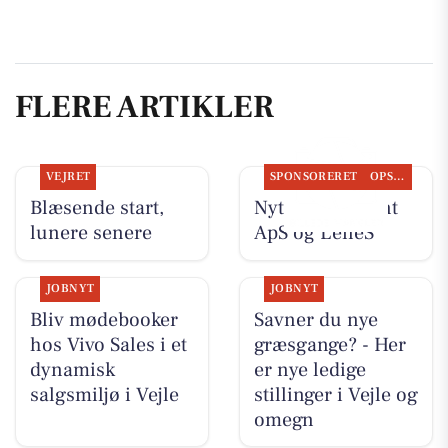
FLERE ARTIKLER
VEJRET
SPONSORERET
OPSLAGSTAVLEN
Blæsende start,
Nyt fra Fairpaint
lunere senere
ApS og LeneS
JOBNYT
JOBNYT
Bliv mødebooker
Savner du nye
hos Vivo Sales i et
græsgange? - Her
dynamisk
er nye ledige
salgsmiljø i Vejle
stillinger i Vejle og
omegn