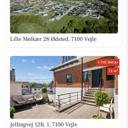
Lille Mølkær 28 Ødsted, 7100 Vejle
1.795.000 kr
2
75 m
Jellingvej 12B, 1, 7100 Vejle