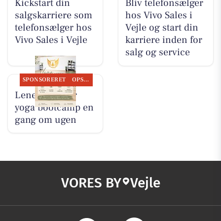
Kickstart din
Bliv telefonsælger
salgskarriere som
hos Vivo Sales i
telefonsælger hos
Vejle og start din
Vivo Sales i Vejle
karriere inden for
salg og service
SPONSORERET
OPSLAGSTAVLEN
LeneS tilbyder
yoga bootcamp en
gang om ugen
VORES BY
Vejle