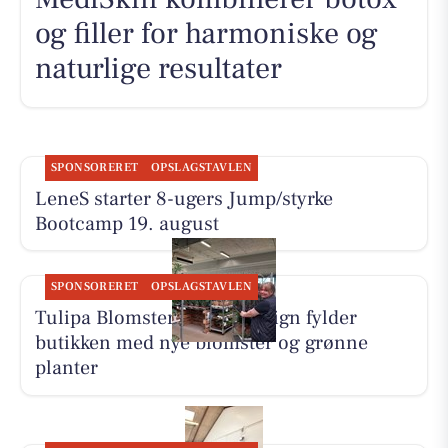
og filler for harmoniske og
naturlige resultater
SPONSORERET
OPSLAGSTAVLEN
LeneS starter 8-ugers Jump/styrke
Bootcamp 19. august
SPONSORERET
OPSLAGSTAVLEN
Tulipa Blomster & Havedesign fylder
butikken med nye blomster og grønne
planter