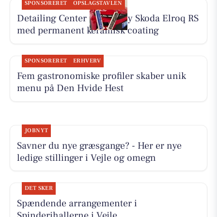
SPONSORERET
OPSLAGSTAVLEN
Detailing Center klargør ny Skoda Elroq RS
med permanent keramisk coating
SPONSORERET
ERHVERV
Fem gastronomiske profiler skaber unik
menu på Den Hvide Hest
JOBNYT
Savner du nye græsgange? - Her er nye
ledige stillinger i Vejle og omegn
DET SKER
Spændende arrangementer i
Spinderihallerne i Vejle