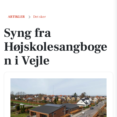
Syng fra Højskolesangbogen i Vejle
ARTIKLER
Det sker
Syng fra
Højskolesangboge
n i Vejle