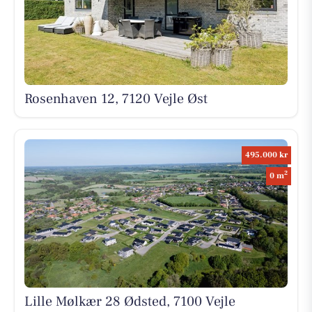
Rosenhaven 12, 7120 Vejle Øst
495.000 kr
2
0 m
Lille Mølkær 28 Ødsted, 7100 Vejle