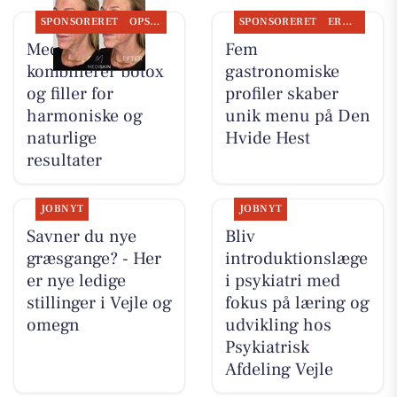
SPONSORERET
OPSLAGSTAVLEN
SPONSORERET
ERHVERV
MediSkin
Fem
kombinerer botox
gastronomiske
og filler for
profiler skaber
harmoniske og
unik menu på Den
naturlige
Hvide Hest
resultater
JOBNYT
JOBNYT
Savner du nye
Bliv
græsgange? - Her
introduktionslæge
er nye ledige
i psykiatri med
stillinger i Vejle og
fokus på læring og
omegn
udvikling hos
Psykiatrisk
Afdeling Vejle