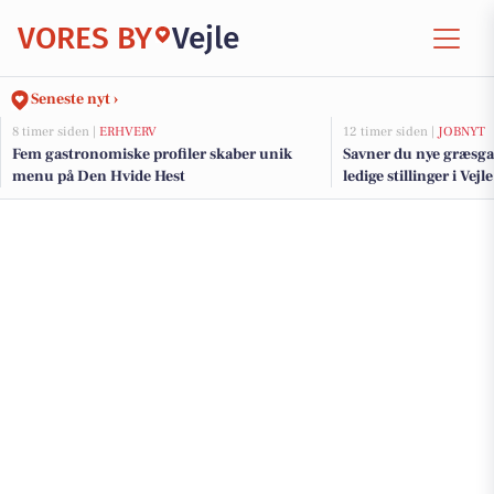
VORES BY
Vejle
Seneste nyt ›
8 timer siden |
ERHVERV
12 timer siden |
JOBNYT
Fem gastronomiske profiler skaber unik
Savner du nye græsga
menu på Den Hvide Hest
ledige stillinger i Ve