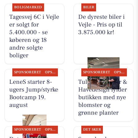
BOLIGMARKED
BILER
Tagesvej 6C i Vejle
De dyreste biler i
er solgt for
Vejle - Pris op til
5.400.000 - se
3.875.000 kr!
køberen og 18
andre solgte
boliger
SPONSORERET
OPSLAGSTAVLEN
SPONSORERET
OPSLAGSTAVLEN
LeneS starter 8-
Tulipa Blomster &
ugers Jump/styrke
Havedesign fylder
Bootcamp 19.
butikken med nye
august
blomster og
grønne planter
SPONSORERET
OPSLAGSTAVLEN
DET SKER