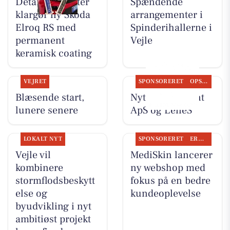
Detailing Center
Spændende
klargør ny Skoda
arrangementer i
Elroq RS med
Spinderihallerne i
permanent
Vejle
keramisk coating
VEJRET
SPONSORERET
OPSLAGSTAVLEN
Blæsende start,
Nyt fra Fairpaint
lunere senere
ApS og LeneS
LOKALT NYT
SPONSORERET
ERHVERV
Vejle vil
MediSkin lancerer
kombinere
ny webshop med
stormflodsbeskytt
fokus på en bedre
else og
kundeoplevelse
byudvikling i nyt
ambitiøst projekt