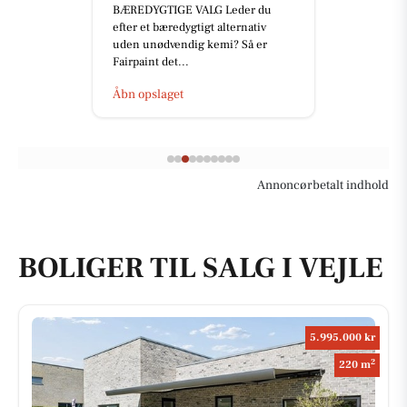
BÆREDYGTIGE VALG Leder du
efter et bæredygtigt alternativ
uden unødvendig kemi? Så er
Fairpaint det...
Åbn opslaget
Annoncørbetalt indhold
BOLIGER TIL SALG I VEJLE
5.995.000 kr
2
220 m