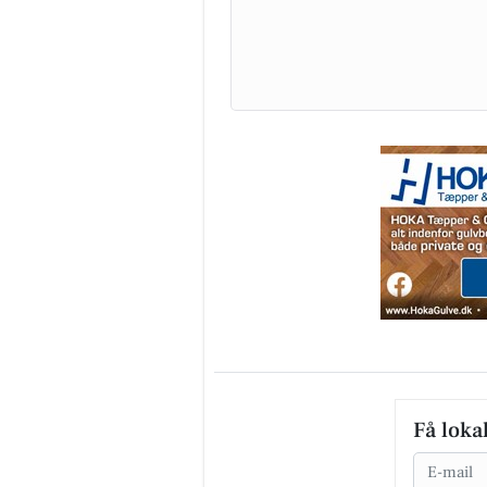
Få loka
Email