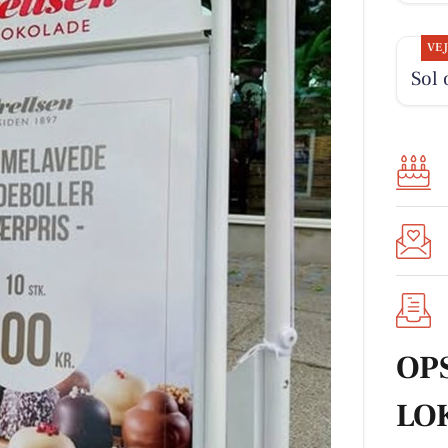
VE
Sol 
OP
LO