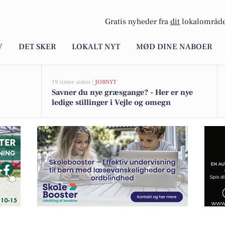
Gratis nyheder fra
dit
lokalområde
V
DET SKER
LOKALT NYT
MØD DINE NABOER
19 timer siden |
JOBNYT
Savner du nye græsgange? - Her er nye
ledige stillinger i Vejle og omegn
r nyhedstilbud med 10 Frellsen flødeboller for 100 kr.