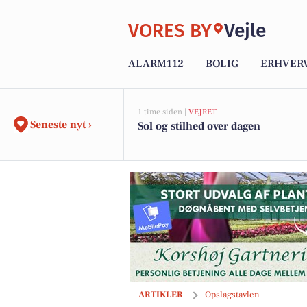
VORES BY
Vejle
ALARM112
BOLIG
ERHVER
1 time siden |
VEJRET
Seneste nyt ›
Sol og stilhed over dagen
Tulipa Blomster & Havedesign fortsætte
ARTIKLER
Opslagstavlen