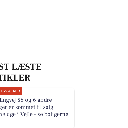
ST LÆSTE
TIKLER
LIGMARKED
ingvej 88 og 6 andre
ger er kommet til salg
e uge i Vejle - se boligerne