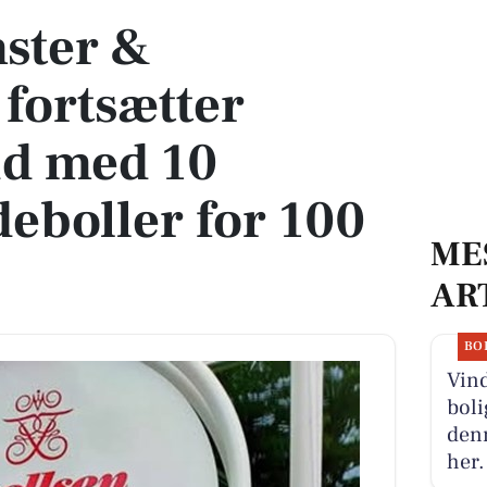
ster &
fortsætter
ud med 10
deboller for 100
ME
AR
BO
Vind
boli
denn
her.