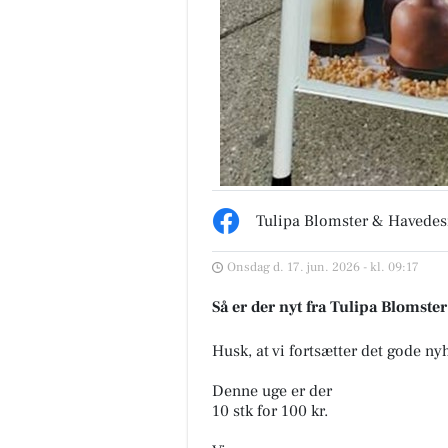
Tulipa Blomster & Havedes
MediSkin
✨ Der findes sjældent én
Onsdag d. 17. jun. 2026 - kl. 09:17
behandling, der kan det hele.
Derfor kombinerer vi ofte
Så er der nyt fra Tulipa Blomste
forskellige behandlingsformer
at skabe ...
Husk, at vi fortsætter det gode ny
Åbn opslaget
Denne uge er der
10 stk for 100 kr.