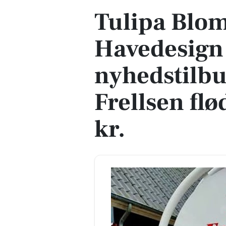
Tulipa Blom
Havedesign 
nyhedstilb
Frellsen flø
kr.