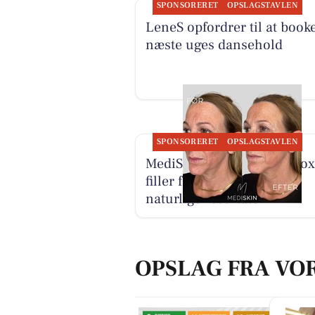
SPONSORERET
OPSLAGSTAVLEN
LeneS opfordrer til at book
næste uges dansehold
SPONSORERET
OPSLAGSTAVLEN
MediSkin kombinerer botox
filler for harmoniske og
naturlige resultater
OPSLAG FRA VO