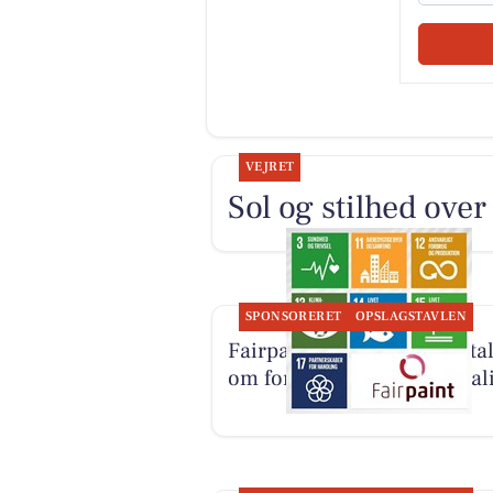
VEJRET
Sol og stilhed ove
SPONSORERET
OPSLAGSTAVLEN
Fairpaint ApS starter samta
om fortsat brug af plastmal