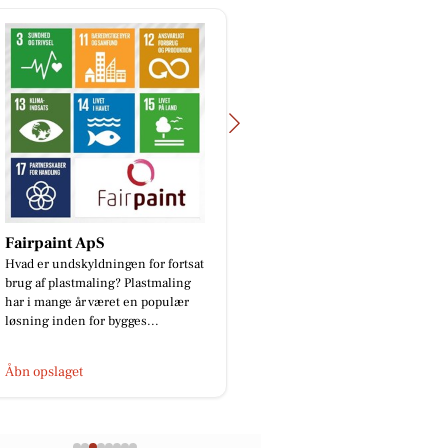
Fairpaint ApS
Detailing Center
Hvad er undskyldningen for fortsat
Ny Skoda Elroq RS i en
brug af plastmaling? Plastmaling
rød metallak ❤️✨ En fa
har i mange år været en populær
er ikke nødvendigvis
løsning inden for bygges...
ensbetydende med en p
De...
Åbn opslaget
Åbn opslaget