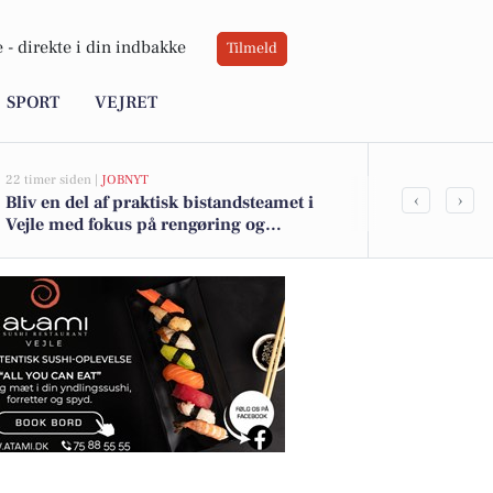
 -
direkte i din indbakke
Tilmeld
SPORT
VEJRET
22 timer siden |
JOBNYT
06-08-2026 15:00
‹
›
Bliv en del af praktisk bistandsteamet i
Fem gastrono
Vejle med fokus på rengøring og
menu på Den
hverdagsforbedringer