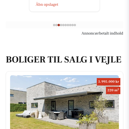
Åbn opslaget
Annoncørbetalt indhold
BOLIGER TIL SALG I VEJLE
5.995.000 kr
2
220 m