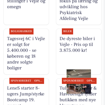
stillinger i Vejle og
fokus på læring og
omegn
udvikling hos
Psykiatrisk
Afdeling Vejle
BOLIGMARKED
BILER
Tagesvej 6C i Vejle
De dyreste biler i
er solgt for
Vejle - Pris op til
5.400.000 - se
3.875.000 kr!
køberen og 18
andre solgte
boliger
SPONSORERET
OPSLAGSTAVLEN
SPONSORERET
OPSLAGSTAVLEN
LeneS starter 8-
Tulipa Blomster &
ugers Jump/styrke
Havedesign fylder
Bootcamp 19.
butikken med nye