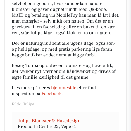
selvbetjeningsbutik, hvor kunder kan handle
blomster og gaver døgnet rundt. Med QR-kode,
MitID og betaling via MobilePay kan man få fat i det,
man mangler – selv midt om natten. Om det er en
gavekurv til en fødselsdag eller en buket til en kær
ven, står Tulipa klar – også klokken to om natten.
Der er naturligvis åbent alle ugens dage, også søn-
og helligdage, og med gratis parkering lige foran
begge butikker er det nemt at kigge forbi.
Besøg Tulipa og oplev en blomster- og havebutik,
der tænker nyt, værner om håndværket og drives af
ægte familie kærlighed til det grønne.
Læs mere på deres
hjemmeside
eller find
inspiration på
Facebook
.
Kilde: Tulipa
Tulipa Blomster & Havedesign
Bredballe Center 22, Vejle Øst