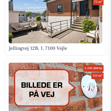
2
75 m
Jellingvej 12B, 1, 7100 Vejle
3.595.000 kr
2
153 m