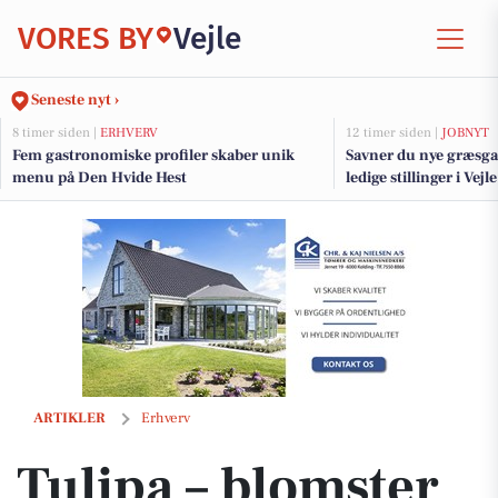
VORES BY
Vejle
Seneste nyt ›
8 timer siden |
ERHVERV
12 timer siden |
JOBNYT
Fem gastronomiske profiler skaber unik
Savner du nye græsga
menu på Den Hvide Hest
ledige stillinger i Ve
Tulipa – blomster og havedesign med omtanke og tilgængelighed
ARTIKLER
Erhverv
Tulipa – blomster