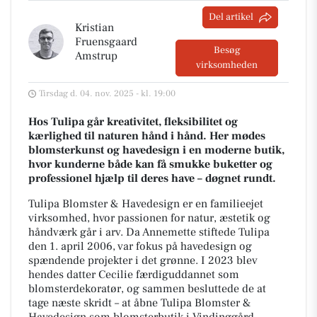
Del artikel
Kristian
Fruensgaard
Besøg
Amstrup
virksomheden
Tirsdag d. 04. nov. 2025 - kl. 19:00
Hos Tulipa går kreativitet, fleksibilitet og
kærlighed til naturen hånd i hånd.
Her mødes
blomsterkunst og havedesign i en moderne butik,
hvor kunderne både kan få smukke buketter og
professionel hjælp til deres have – døgnet rundt.
Tulipa Blomster & Havedesign er en familieejet
virksomhed, hvor passionen for natur, æstetik og
håndværk går i arv. Da Annemette stiftede Tulipa
den 1. april 2006, var fokus på havedesign og
spændende projekter i det grønne. I 2023 blev
hendes datter Cecilie færdiguddannet som
blomsterdekoratør, og sammen besluttede de at
tage næste skridt – at åbne Tulipa Blomster &