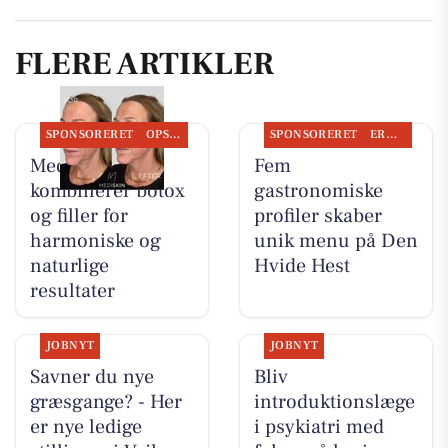
FLERE ARTIKLER
SPONSORERET
OPSLAGSTAVLEN
SPONSORERET
ERHVERV
MediSkin
Fem
kombinerer botox
gastronomiske
og filler for
profiler skaber
harmoniske og
unik menu på Den
naturlige
Hvide Hest
resultater
JOBNYT
JOBNYT
Savner du nye
Bliv
græsgange? - Her
introduktionslæge
er nye ledige
i psykiatri med