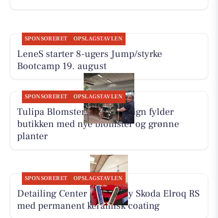
SPONSORERET
OPSLAGSTAVLEN
LeneS starter 8-ugers Jump/styrke
Bootcamp 19. august
SPONSORERET
OPSLAGSTAVLEN
Tulipa Blomster & Havedesign fylder
butikken med nye blomster og grønne
planter
SPONSORERET
OPSLAGSTAVLEN
Detailing Center klargør ny Skoda Elroq RS
med permanent keramisk coating