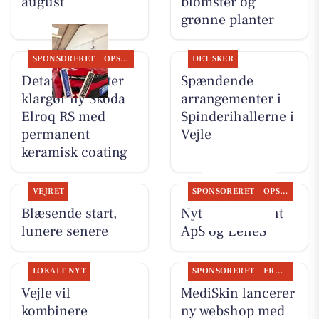
august
blomster og
grønne planter
SPONSORERET
OPSLAGSTAVLEN
DET SKER
Detailing Center
Spændende
klargør ny Skoda
arrangementer i
Elroq RS med
Spinderihallerne i
permanent
Vejle
keramisk coating
VEJRET
SPONSORERET
OPSLAGSTAVLEN
Blæsende start,
Nyt fra Fairpaint
lunere senere
ApS og LeneS
LOKALT NYT
SPONSORERET
ERHVERV
Vejle vil
MediSkin lancerer
kombinere
ny webshop med