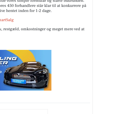
fylde vores simple formular og starte budrunden.
es 450 forhandlere står klar til at konkurrere på
live hentet inden for 1-2 dage.
martSalg
rik, restgæld, omkostninger og meget mere ved at