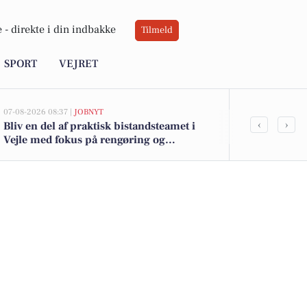
 -
direkte i din indbakke
Tilmeld
SPORT
VEJRET
07-08-2026 08:37 |
JOBNYT
06-08-2026 15:00
‹
›
Bliv en del af praktisk bistandsteamet i
Fem gastrono
Vejle med fokus på rengøring og
menu på Den
hverdagsforbedringer