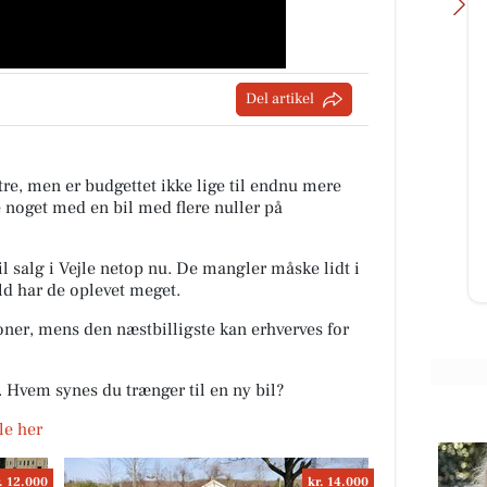
Del artikel
Detailing Center
rtsat
Ny Skoda Elroq RS i en fantastisk
ing
rød metallak ❤️✨ En fabriksny bil
tre, men er budgettet ikke lige til endnu mere
ær
er ikke nødvendigvis
e noget med en bil med flere nuller på
ensbetydende med en perfekt lak.
De...
til salg i Vejle netop nu. De mangler måske lidt i
Åbn opslaget
ld har de oplevet meget.
roner, mens den næstbilligste kan erhverves for
r. Hvem synes du trænger til en ny bil?
jle her
. 12.000
kr. 14.000