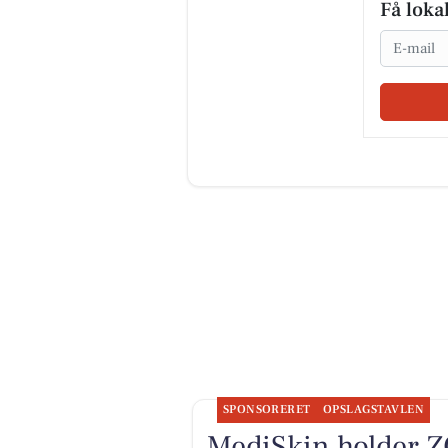
Få loka
Email
SPONSORERET
OPSLAGSTAVLEN
MediSkin holder Z