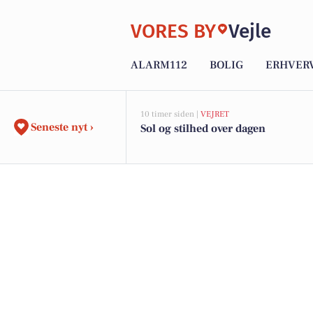
VORES BY
Vejle
ALARM112
BOLIG
ERHVER
10 timer siden |
VEJRET
Seneste nyt ›
Sol og stilhed over dagen