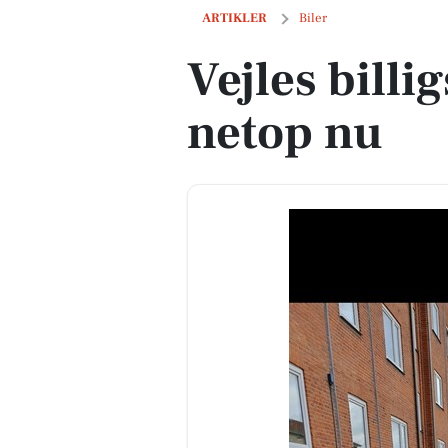
Vejles billigste biler til salg netop nu
ARTIKLER
Biler
Vejles billig
netop nu