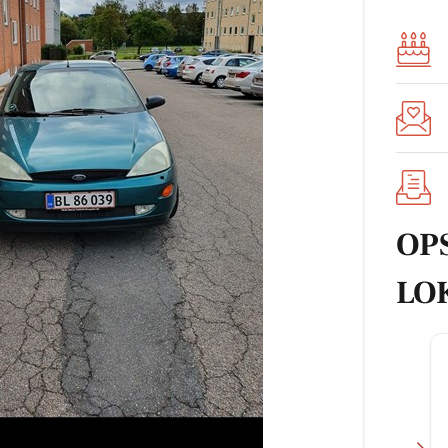
OP
LO