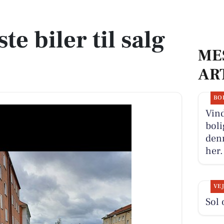
ste biler til salg
ME
AR
BO
Vind
boli
denn
her.
VE
Sol 