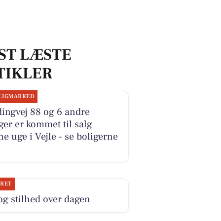
ST LÆSTE
TIKLER
LIGMARKED
ingvej 88 og 6 andre
ger er kommet til salg
e uge i Vejle - se boligerne
JRET
og stilhed over dagen