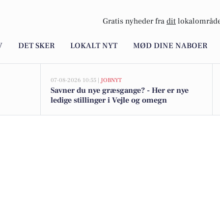
Gratis nyheder fra
dit
lokalområde
V
DET SKER
LOKALT NYT
MØD DINE NABOER
07-08-2026 10:55 |
JOBNYT
Savner du nye græsgange? - Her er nye
ledige stillinger i Vejle og omegn