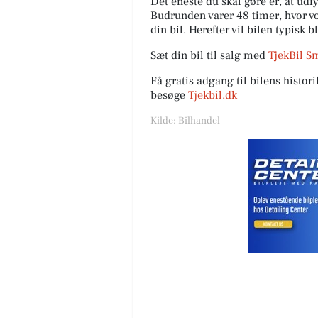
Det eneste du skal gøre er, at ud
Budrunden varer 48 timer, hvor vor
din bil. Herefter vil bilen typisk b
Sæt din bil til salg med
TjekBil S
Få gratis adgang til bilens histo
besøge
Tjekbil.dk
Kilde: Bilhandel