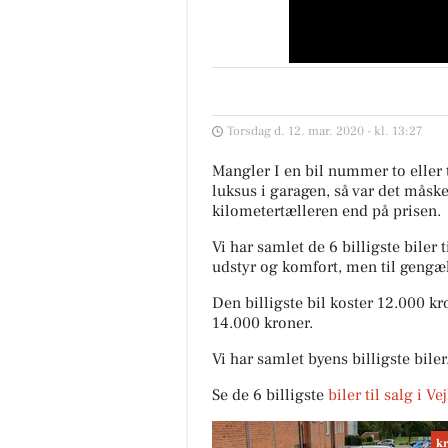
Fairpaint ApS
Torsdag d. 12. mar. 2020 - kl. 13:27
Hvad er undskyldningen for fo
brug af plastmaling? Plastmal
Mangler I en bil nummer to eller 
har i mange år været en popul
luksus i garagen, så var det måsk
løsning inden for bygges...
kilometertælleren end på prisen.
Vi har samlet de 6 billigste biler 
Åbn opslaget
udstyr og komfort, men til gengæ
Den billigste bil koster 12.000 k
14.000 kroner.
Vi har samlet byens billigste bile
Se de 6 billigste
biler til salg i Ve
kr