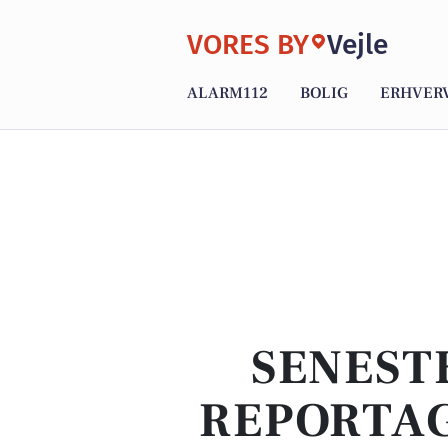
VORES BY
Vejle
ALARM112
BOLIG
ERHVER
SENEST
REPORTAG