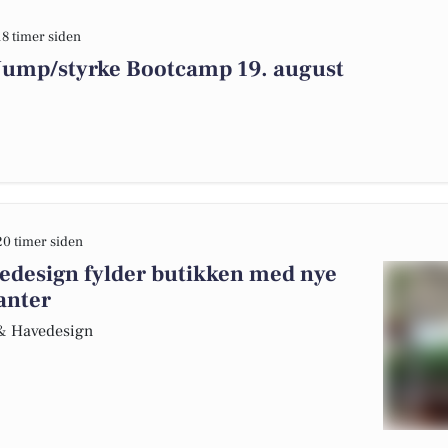
18 timer siden
 Jump/styrke Bootcamp 19. august
20 timer siden
edesign fylder butikken med nye
anter
r & Havedesign