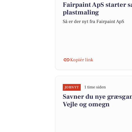
Fairpaint ApS starter 
plastmaling
Så er der nyt fra Fairpaint ApS
Kopiér link
1 time siden
JOBNYT
Savner du nye græsgange
Vejle og omegn