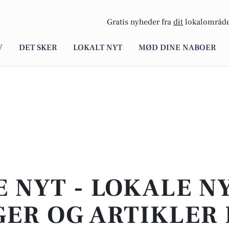
Gratis nyheder fra
dit
lokalområde
V
DET SKER
LOKALT NYT
MØD DINE NABOER
E NYT - LOKALE N
ER OG ARTIKLER 