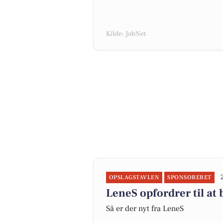
Kilde: JobNet
OPSLAGSTAVLEN
SPONSORERET
LeneS opfordrer til at
Så er der nyt fra LeneS