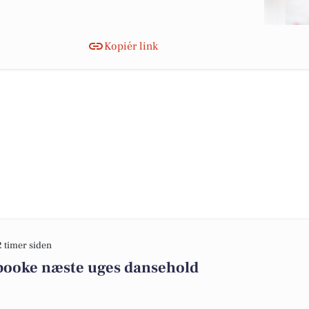
Kopiér link
2 timer siden
 booke næste uges dansehold