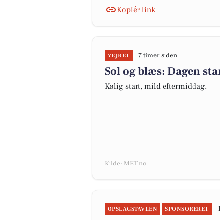
Kopiér link
7 timer siden
VEJRET
Sol og blæs: Dagen star
Kølig start, mild eftermiddag.
Kilde: MET.no
OPSLAGSTAVLEN
SPONSORERET