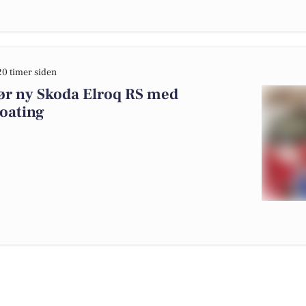
20 timer siden
gør ny Skoda Elroq RS med
oating