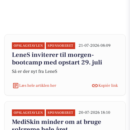
21-07-2026 08:09
OPSLAGSTAVLEN
SPONSORERET
LeneS inviterer til morgen-
bootcamp med opstart 29. juli
Så er der nyt fra LeneS
Læs hele artiklen her
Kopiér link
20-07-2026 18:10
OPSLAGSTAVLEN
SPONSORERET
MediSkin minder om at bruge
solcreme hele året