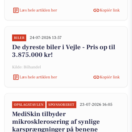
Læs hele artiklen her
Kopiér link
24-07-2026 13:57
BILER
De dyreste biler i Vejle - Pris op til
3.875.000 kr!
Kilde: Bilhandel
Læs hele artiklen her
Kopiér link
23-07-2026 16:05
OPSLAGSTAVLEN
SPONSORERET
MediSkin tilbyder
mikrosklerosering af synlige
karsprængninger på benene