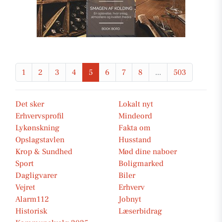
1
2
3
4
5
6
7
8
...
503
Det sker
Lokalt nyt
Erhvervsprofil
Mindeord
Lykønskning
Fakta om
Opslagstavlen
Husstand
Krop & Sundhed
Mød dine naboer
Sport
Boligmarked
Dagligvarer
Biler
Vejret
Erhverv
Alarm112
Jobnyt
Historisk
Læserbidrag