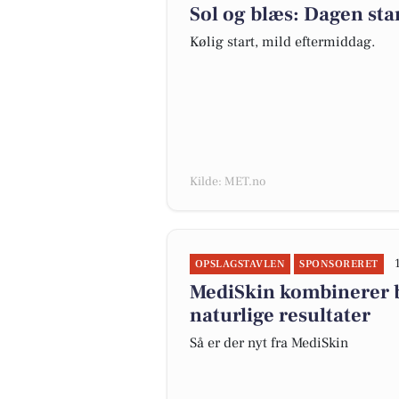
Sol og blæs: Dagen star
Kølig start, mild eftermiddag.
Kilde: MET.no
OPSLAGSTAVLEN
SPONSORERET
MediSkin kombinerer b
naturlige resultater
Så er der nyt fra MediSkin