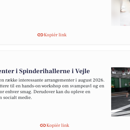
Kopiér link
er i Spinderihallerne i Vejle
 en række interessante arrangementer i august 2026.
ættere til en hands-on workshop om svampeavl og en
 for enhver smag. Derudover kan du opleve en
m socialt medie.
Kopiér link