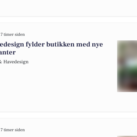
17 timer siden
edesign fylder butikken med nye
anter
r & Havedesign
17 timer siden