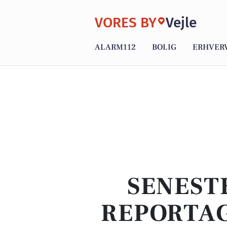
VORES BY
Vejle
ALARM112
BOLIG
ERHVER
SENEST
REPORTAG