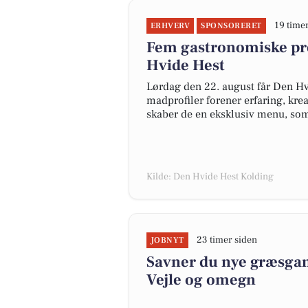
19 time
ERHVERV
SPONSORERET
Fem gastronomiske pr
Hvide Hest
Lørdag den 22. august får Den Hv
madprofiler forener erfaring, kre
skaber de en eksklusiv menu, som
Kilde: Den Hvide Hest Kolding
23 timer siden
JOBNYT
Savner du nye græsgange
Vejle og omegn