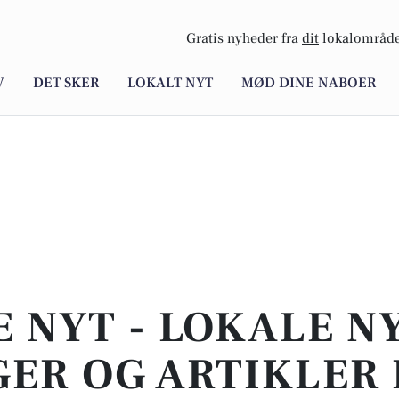
Gratis nyheder fra
dit
lokalområde
V
DET SKER
LOKALT NYT
MØD DINE NABOER
E NYT - LOKALE N
ER OG ARTIKLER 