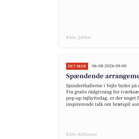
Kilde: JobNet
06-08-2026 09:00
DET SKER
Spændende arrangement
Spinderihallerne i Vejle byder på
Fra gratis rådgivning for iværks
pop-up tøjbyttedag, er der noget
inspirerende talk om brætspil so
Kilde: Kultunaut