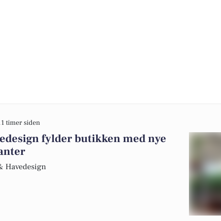
11 timer siden
edesign fylder butikken med nye
anter
r & Havedesign