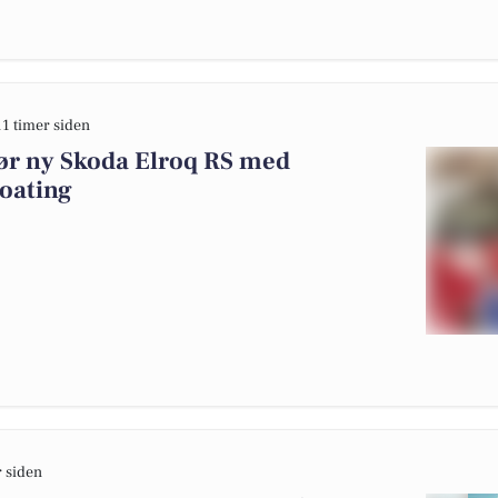
11 timer siden
gør ny Skoda Elroq RS med
oating
r siden