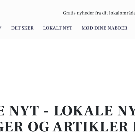
Gratis nyheder fra
dit
lokalområde
V
DET SKER
LOKALT NYT
MØD DINE NABOER
E NYT - LOKALE N
ER OG ARTIKLER 