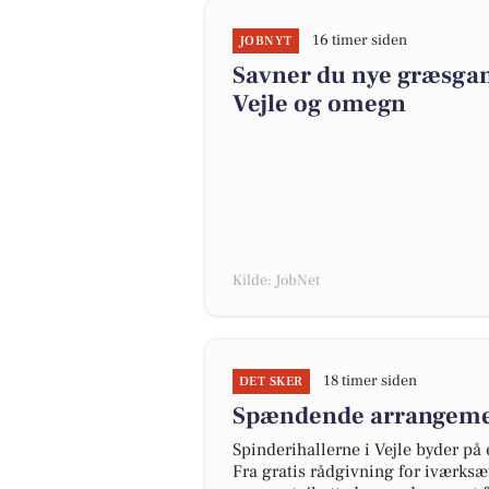
16 timer siden
JOBNYT
Savner du nye græsgange
Vejle og omegn
Kilde: JobNet
18 timer siden
DET SKER
Spændende arrangement
Spinderihallerne i Vejle byder på
Fra gratis rådgivning for iværks