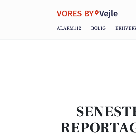
VORES BY
Vejle
ALARM112
BOLIG
ERHVER
SENEST
REPORTAG