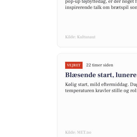
pop-up tøjbyttedag, er der noget
inspirerende talk om brætspil so
Kilde: Kultunaut
22 timer siden
VEJRET
Blæsende start, lunere
Kølig start, mild eftermiddag. Da
temperaturen kravler stille og rol
Kilde: MET.no