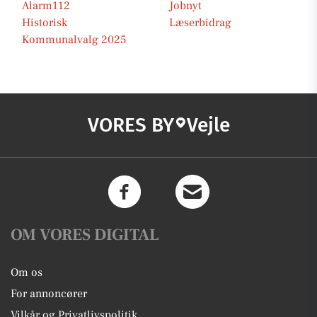
Alarm112
Jobnyt
Historisk
Læserbidrag
Kommunalvalg 2025
VORES BY
Vejle
OM VORES DIGITAL
Om os
For annoncører
Vilkår og Privatlivspolitik