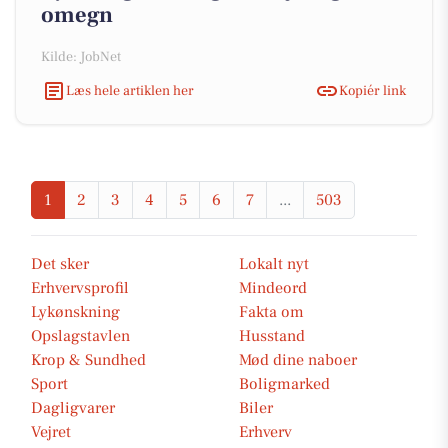
omegn
Kilde: JobNet
Læs hele artiklen her
Kopiér link
1
2
3
4
5
6
7
...
503
Det sker
Lokalt nyt
Erhvervsprofil
Mindeord
Lykønskning
Fakta om
Opslagstavlen
Husstand
Krop & Sundhed
Mød dine naboer
Sport
Boligmarked
Dagligvarer
Biler
Vejret
Erhverv