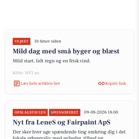
16 timer siden
VEJRET
Mild dag med små byger og blæst
Mild start, lidt regn og en frisk vind.
Kilde: MET.no
Læs hele artiklen her
Kopiér link
09-08-2026 18:00
OPSLAGSTAVLEN
SPONSORERET
Nyt fra LeneS og Fairpaint ApS
Der sker hver uge spændende ting omkring dig i det
lokale erhvervsliv med nyheder, tilbud og