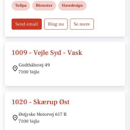
dag. Familieejet virksomhed med passion for
Tulipa
Blomster
Havedesign
kvalitet, håndværk og personlig service.
Send email
Ring nu
Se mere
1009 - Vejle Syd - Vask
Godthåbsvej 49
7100 Vejle
1020 - Skærup Øst
Østjyske Motorvej 617 B
7100 Vejle