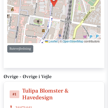
Leaflet
|
©
OpenStreetMap
contributors
Rutevejledning
Øvrige - Øvrige i Vejle
Tulipa Blomster &
#1
Havedesign
24471441