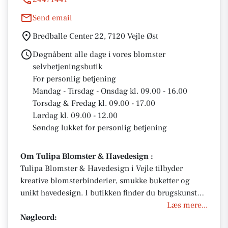
Send email
Bredballe Center 22, 7120 Vejle Øst
Døgnåbent alle dage i vores blomster
selvbetjeningsbutik
For personlig betjening
Mandag - Tirsdag - Onsdag kl. 09.00 - 16.00
Torsdag & Fredag kl. 09.00 - 17.00
Lørdag kl. 09.00 - 12.00
Søndag lukket for personlig betjening
Om Tulipa Blomster & Havedesign :
Tulipa Blomster & Havedesign i Vejle tilbyder
kreative blomsterbinderier, smukke buketter og
unikt havedesign. I butikken finder du brugskunst
og specialiteter – perfekt til gavekurve. Bestil
Læs mere...
blomster til enhver lejlighed med levering samme
Nøgleord: