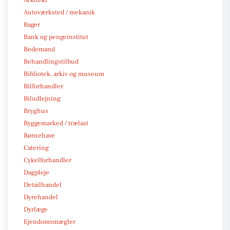
Arkitekt
Autoværksted / mekanik
Bager
Bank og pengeinstitut
Bedemand
Behandlingstilbud
Bibliotek, arkiv og museum
Bilforhandler
Biludlejning
Bryghus
Byggemarked / trælast
Børnehave
Catering
Cykelforhandler
Dagpleje
Detailhandel
Dyrehandel
Dyrlæge
Ejendomsmægler