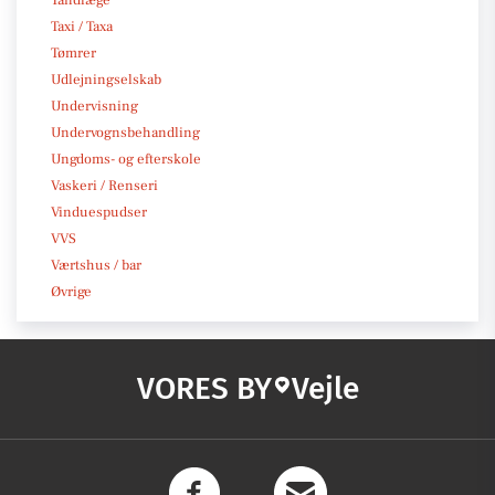
Tandlæge
Taxi / Taxa
Tømrer
Udlejningselskab
Undervisning
Undervognsbehandling
Ungdoms- og efterskole
Vaskeri / Renseri
Vinduespudser
VVS
Værtshus / bar
Øvrige
VORES BY
Vejle