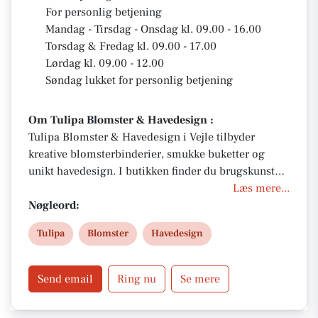
For personlig betjening
Mandag - Tirsdag - Onsdag kl. 09.00 - 16.00
Torsdag & Fredag kl. 09.00 - 17.00
Lørdag kl. 09.00 - 12.00
Søndag lukket for personlig betjening
Om Tulipa Blomster & Havedesign :
Tulipa Blomster & Havedesign i Vejle tilbyder
kreative blomsterbinderier, smukke buketter og
unikt havedesign. I butikken finder du brugskunst
og specialiteter – perfekt til gavekurve. Bestil
Læs mere...
blomster til enhver lejlighed med levering samme
Nøgleord:
dag. Familieejet virksomhed med passion for
Tulipa
Blomster
Havedesign
kvalitet, håndværk og personlig service.
Send email
Ring nu
Se mere