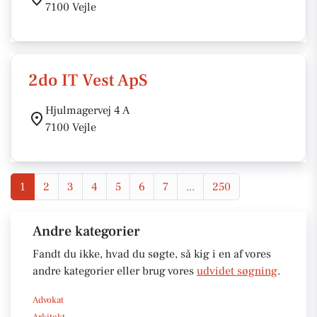
7100 Vejle
2do IT Vest ApS
Hjulmagervej 4 A
7100 Vejle
1
2
3
4
5
6
7
...
250
Andre kategorier
Fandt du ikke, hvad du søgte, så kig i en af vores
andre kategorier eller brug vores
udvidet søgning
.
Advokat