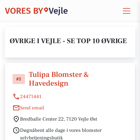
VORES BY
Vejle
ØVRIGE I VEJLE - SE TOP 10 ØVRIGE
Tulipa Blomster &
#1
Havedesign
24471441
Send email
Bredballe Center 22, 7120 Vejle Øst
Døgnåbent alle dage i vores blomster
selvbetjeningsbutik