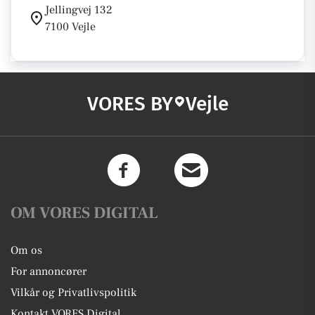
Jellingvej 132
7100 Vejle
VORES BY
Vejle
OM VORES DIGITAL
Om os
For annoncører
Vilkår og Privatlivspolitik
Kontakt VORES Digital