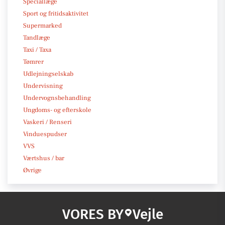
Speciallæge
Sport og fritidsaktivitet
Supermarked
Tandlæge
Taxi / Taxa
Tømrer
Udlejningselskab
Undervisning
Undervognsbehandling
Ungdoms- og efterskole
Vaskeri / Renseri
Vinduespudser
VVS
Værtshus / bar
Øvrige
VORES BY
Vejle